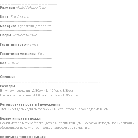
_____________________________________
Размеры
-
80х101/202х36/76 см
--------------------------------------------------------
Цвет
-
Белый глянец
--------------------------------------------------------
Материал
- Суперглянцевая плита
--------------------------------------------------------
Опоры
-
Белые глянцевые
--------------------------------------------------------
Гарантия на стол
-
2 года
--------------------------------------------------------
Гарантия на механизм
-
5 лет
--------------------------------------------------------
Вес
-
58.00 кг
--------------------------------------------------------
Описание:
_________________________________________________________________
Размеры
В нижнем положении: Д: 80см x Ш: 101см x В: 36см
В верхнем положении: Д: 80см x Ш: 202см x В: 36-76см
Регулировка высоты в 9 положениях
Стол имеет целых девять положений высоты стола с шагом подъема в 5см.
Белые глянцевые ножки
Ножки металлические белого цвета с высоким глянцем. Покраска методом полимеризации
обеспечивает высокую прочность лакокрасочному покрытию.
Бесшумная трансформация