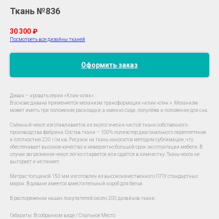
Ткань №836
30 300
₽
Посмотреть все дизайны тканей
Оформить заказ
Диван – кровать серии «Клик-кляк»:
В основе дивана применяется механизм трансформации «клик-кляк ». Механизм
может иметь три положения раскладки, а именно сидя, полулёжа и положение для сна.
Съёмный чехол изготавливается из экологически чистой ткани собственного
производства фабрики. Состав ткани – 100% полиэстер диагонального переплетения
и плотностью 220 г/м.кв. Рисунок на ткань наносится методом сублимации, что
обеспечивает высокое качество и невероятно большой срок эксплуатации мебели. В
случае загрязнения чехол легко стирается или сдаётся в химчистку. Ткань чехла не
выгорает и не линяет.
Матрас толщиной 150 мм изготовлен из высококачественного ППУ стандартных
марок. В диване имеется вместительный короб для белья.
В распоряжении наших покупателей около 200 дизайнов ткани.
Габариты: В собранном виде / Спальное Место