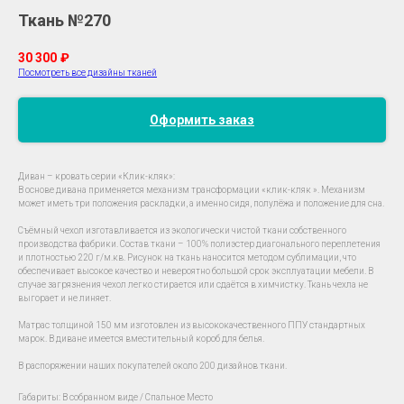
Ткань №270
30 300
₽
Посмотреть все дизайны тканей
Оформить заказ
Диван – кровать серии «Клик-кляк»:
В основе дивана применяется механизм трансформации «клик-кляк ». Механизм
может иметь три положения раскладки, а именно сидя, полулёжа и положение для сна.
Съёмный чехол изготавливается из экологически чистой ткани собственного
производства фабрики. Состав ткани – 100% полиэстер диагонального переплетения
и плотностью 220 г/м.кв. Рисунок на ткань наносится методом сублимации, что
обеспечивает высокое качество и невероятно большой срок эксплуатации мебели. В
случае загрязнения чехол легко стирается или сдаётся в химчистку. Ткань чехла не
выгорает и не линяет.
Матрас толщиной 150 мм изготовлен из высококачественного ППУ стандартных
марок. В диване имеется вместительный короб для белья.
В распоряжении наших покупателей около 200 дизайнов ткани.
Габариты: В собранном виде / Спальное Место