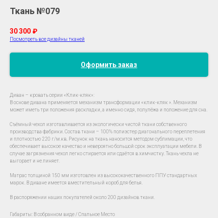
Ткань №079
30 300
₽
Посмотреть все дизайны тканей
Оформить заказ
Диван – кровать серии «Клик-кляк»:
В основе дивана применяется механизм трансформации «клик-кляк ». Механизм
может иметь три положения раскладки, а именно сидя, полулёжа и положение для сна.
Съёмный чехол изготавливается из экологически чистой ткани собственного
производства фабрики. Состав ткани – 100% полиэстер диагонального переплетения
и плотностью 220 г/м.кв. Рисунок на ткань наносится методом сублимации, что
обеспечивает высокое качество и невероятно большой срок эксплуатации мебели. В
случае загрязнения чехол легко стирается или сдаётся в химчистку. Ткань чехла не
выгорает и не линяет.
Матрас толщиной 150 мм изготовлен из высококачественного ППУ стандартных
марок. В диване имеется вместительный короб для белья.
В распоряжении наших покупателей около 200 дизайнов ткани.
Габариты: В собранном виде / Спальное Место