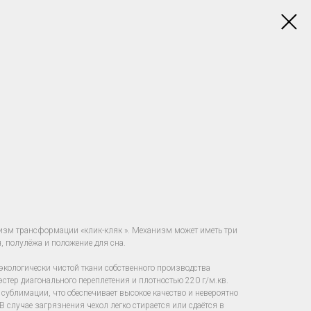
изм трансформации «клик-кляк ». Механизм может иметь три
, полулёжа и положение для сна.
экологически чистой ткани собственного производства
стер диагонального переплетения и плотностью 220 г/м.кв.
 сублимации, что обеспечивает высокое качество и невероятно
В случае загрязнения чехол легко стирается или сдаётся в