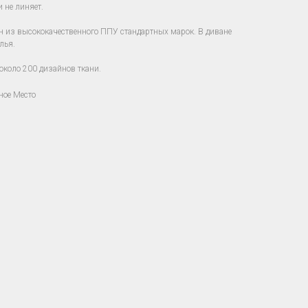
и не линяет.
 из высококачественного ППУ стандартных марок. В диване
лья.
около 200 дизайнов ткани.
ное Место