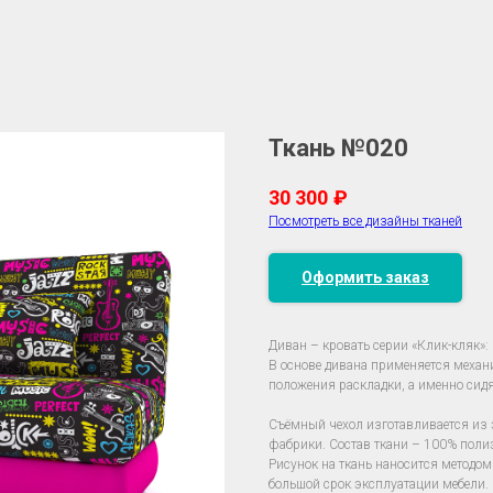
Ткань №020
30 300
₽
Посмотреть все дизайны тканей
Оформить заказ
Диван – кровать серии «Клик-кляк»:
В основе дивана применяется механ
положения раскладки, а именно сидя
Съёмный чехол изготавливается из 
фабрики. Состав ткани – 100% полиэ
Рисунок на ткань наносится методом
большой срок эксплуатации мебели. 