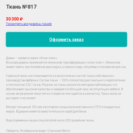
Ткань №817
30 300
₽
Посмотреть все дизайны тканей
Оформить заказ
Диван – кровать серии «Клик-кляк»:
В основе дивана применяется механизм трансформации «клик-кляк ». Механизм
может иметь три положения раскладки, а именно сидя, полулёжа и положение для сна.
Съёмный чехол изготавливается из экологически чистой ткани собственного
производства фабрики. Состав ткани – 100% полиэстер диагонального переплетения
и плотностью 220 г/м.кв. Рисунок на ткань наносится методом сублимации, что
обеспечивает высокое качество и невероятно большой срок эксплуатации мебели. В
случае загрязнения чехол легко стирается или сдаётся в химчистку. Ткань чехла не
выгорает и не линяет.
Матрас толщиной 150 мм изготовлен из высококачественного ППУ стандартных
марок. В диване имеется вместительный короб для белья.
В распоряжении наших покупателей около 200 дизайнов ткани.
Габариты: В собранном виде / Спальное Место