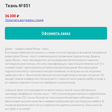
Ткань №851
36 300
₽
Посмотреть все дизайны тканей
Оформить заказ
Диван – кровать серии Финка - люкс:
В интерьер любой жилой комнаты, а также гостиной прекрасно впишется популярный
диван серии 'Финка - люкс' с изменяющимся положением подлокотника. Диваны
серии 'Финка - люкс' производится с использованием металлического каркаса с
ортопедическими латами, легкий в трансформации, практичный и безопасный. Его
основой служит трехпозиционный механизм раскладывания. Фиксирующиеся
подлокотники могут принимать четыре положения, но нагрузка на них не должна
превышать 40 кг. Высококачественный пенополиуретановый матрас толщиной 150
мм даёт ровное комфортное спальное место. Съемный чехол дивана удобен в уходе, а
его замена позволяет полностью преобразить внешний вид.
Съёмный чехол изготавливается из экологически чистой ткани собственного
производства фабрики. Состав ткани – 100% полиэстер диагонального переплетения
и плотностью 220 г/м.кв. Рисунок на ткань наносится методом сублимации, что
обеспечивает высокое качество и невероятно большой срок эксплуатации мебели. В
случае загрязнения чехол легко стирается или сдаётся в химчистку. Ткань чехла не
выгорает и не линяет.