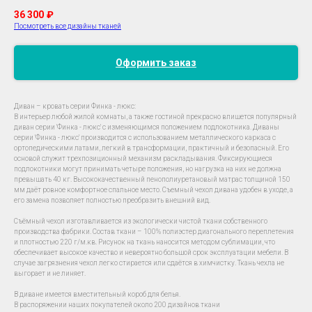
36 300
₽
Посмотреть все дизайны тканей
Оформить заказ
Диван – кровать серии Финка - люкс:
В интерьер любой жилой комнаты, а также гостиной прекрасно впишется популярный
диван серии 'Финка - люкс' с изменяющимся положением подлокотника. Диваны
серии 'Финка - люкс' производится с использованием металлического каркаса с
ортопедическими латами, легкий в трансформации, практичный и безопасный. Его
основой служит трехпозиционный механизм раскладывания. Фиксирующиеся
подлокотники могут принимать четыре положения, но нагрузка на них не должна
превышать 40 кг. Высококачественный пенополиуретановый матрас толщиной 150
мм даёт ровное комфортное спальное место. Съемный чехол дивана удобен в уходе, а
его замена позволяет полностью преобразить внешний вид.
Съёмный чехол изготавливается из экологически чистой ткани собственного
производства фабрики. Состав ткани – 100% полиэстер диагонального переплетения
и плотностью 220 г/м.кв. Рисунок на ткань наносится методом сублимации, что
обеспечивает высокое качество и невероятно большой срок эксплуатации мебели. В
случае загрязнения чехол легко стирается или сдаётся в химчистку. Ткань чехла не
выгорает и не линяет.
В диване имеется вместительный короб для белья.
В распоряжении наших покупателей около 200 дизайнов ткани