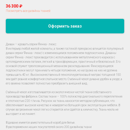
36 300
₽
Посмотреть все дизайны тканей
Оформить заказ
Диван – кровать серии Финка - люкс:
В интерьер любой жилой комнаты, а также гостиной прекрасно впишется популярный
диван серии 'Финка - люкс' с изменяющимся положением подлокотника. Диваны
серии 'Финка - люкс' производится с использованием металлического каркаса с
ортопедическими латами, легкий в трансформации, практичный и безопасный. Его
основой служит трехпозиционный механизм раскладывания. Фиксирующиеся
подлокотники могут принимать четыре положения, но нагрузка на них не должна
превышать 40 кг. Высококачественный пенополиуретановый матрас толщиной 150
мм даёт ровное комфортное спальное место. Съемный чехол дивана удобен в уходе, а
его замена позволяет полностью преобразить внешний вид.
Съёмный чехол изготавливается из экологически чистой ткани собственного
производства фабрики. Состав ткани – 100% полиэстер диагонального переплетения
и плотностью 220 г/м.кв. Рисунок на ткань наносится методом сублимации, что
обеспечивает высокое качество и невероятно большой срок эксплуатации мебели. В
случае загрязнения чехол легко стирается или сдаётся в химчистку. Ткань чехла не
выгорает и не линяет.
В диване имеется вместительный короб для белья.
В распоряжении наших покупателей около 200 дизайнов ткани