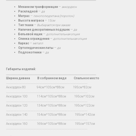
Механизм транформации
—
аккордеон
Раскладной
—
да
Матрас
—
пенополиуретана (поролон)
Высота матраса
—
15см
Тип ткани
—
Выбирается при заказе
Наличие декоративных подушек
—
да
Бельевой ящик
—
дополнительная опция
Спинка ограждения
—
дополнительная опция
Каркас
—
металл
Ортопедические латы
—
да
Подлокотники
—
да
Габариты изделий:
__________________________________________________________________________
Ширина дивана
В
собранном виде Спальное место
…...................................................................................................................................
Аккордеон 80 94см*105см*88см 195см*82см
…...................................................................................................................................
Аккордеон 100 114см*105см*88см 195см*102см
…...................................................................................................................................
Аккордеон 120 134см*105см*88см 195см*122см
…...................................................................................................................................
Аккордеон 140 154см*105см*88см 195см*142см
…...................................................................................................................................
Аккордеон 160 169см*105см*88см 195см*157см
…...................................................................................................................................