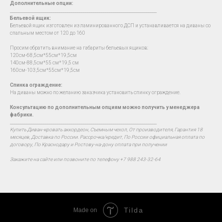
Дополнительные опции:
__________________________________________________________________________
Бельевой ящик:
Бельевой ящик изготовлен из ламинированного ДСП и устанавливается на диваны со
спальным местом от 120 до 160
Просим обратить внимание на габариты бельевых ящиков:
120см-68,5см*55см*19,5см
140см-88,5см*55 см*19,5 см
160см-103,5см*55см*19,5см
Спинка ограждение:
На диваны можно по желанию заказчика установить спинку ограждение.
Консультацию по дополнительным опциям можно получить у менеджера
фабрики.
__________________________________________________________________________
Купить Диван-кровать аккордеон, Съемным чехол, От производителя, Гарантия 18
месяцев, Доставка по России. Рассрочка/кредит, По России официальная оплата по
договору, По Краснодару и Ростову-на-дону оплата при получении
Закажите на сайте или позвоните по телефону +7 988 243-32-64
Tilda
Made on