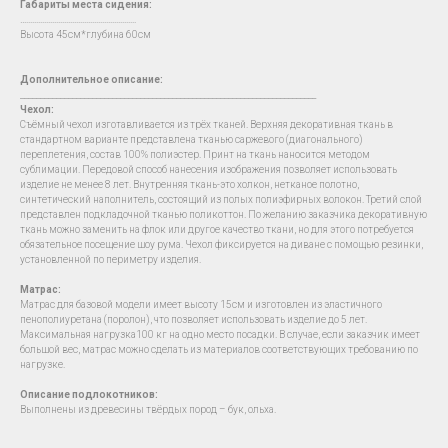
Габариты места сидения:
….......................................................
Высота 45см*глубина 60см
Дополнительное описание:
__________________________________________________________________________
Чехол
:
Съёмный чехол изготавливается из трёх тканей. Верхняя декоративная ткань в
стандартном варианте представлена тканью саржевого (диагонального)
переплетения, состав 100% полиэстер. Принт на ткань наносится методом
сублимации. Передовой способ нанесения изображения позволяет использовать
изделие не менее 8 лет. Внутренняя ткань-это холкон, нетканое полотно,
синтетический наполнитель, состоящий из полых полиэфирных волокон. Третий слой
представлен подкладочной тканью поликоттон. По желанию заказчика декоративную
ткань можно заменить на флок или другое качество ткани, но для этого потребуется
обязательное посещение шоу рума. Чехол фиксируется на диване с помощью резинки,
установленной по периметру изделия.
Матрас:
Матрас для базовой модели имеет высоту 15см и изготовлен из эластичного
пенополиуретана (поролон), что позволяет использовать изделие до 5 лет.
Максимальная нагрузка100 кг на одно место посадки. В случае, если заказчик имеет
большой вес, матрас можно сделать из материалов соответствующих требованию по
нагрузке.
Описание подлокотников:
Выполнены из древесины твёрдых пород – бук, ольха.