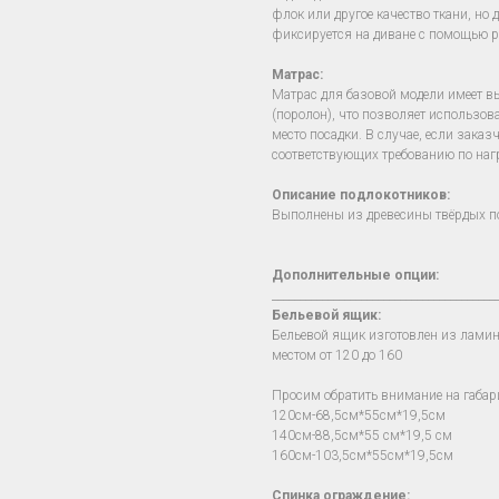
флок или другое качество ткани, но 
фиксируется на диване с помощью р
Матрас:
Матрас для базовой модели имеет в
(поролон), что позволяет использов
место посадки. В случае, если зака
соответствующих требованию по наг
Описание подлокотников:
Выполнены из древесины твёрдых пор
Дополнительные опции:
________________________________________
Бельевой ящик:
Бельевой ящик изготовлен из лами
местом от 120 до 160
Просим обратить внимание на габар
120см-68,5см*55см*19,5см
140см-88,5см*55 см*19,5 см
160см-103,5см*55см*19,5см
Спинка ограждение: