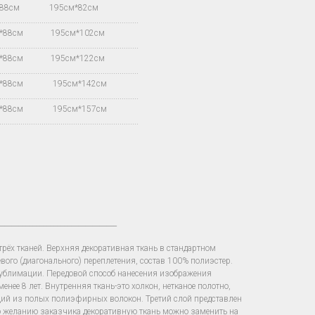
*88см 195см*82см
.................................................................
м*88см 195см*102см
.................................................................
м*88см 195см*122см
.................................................................
м*88см 195см*142см
.................................................................
м*88см 195см*157см
.................................................................
__________________________________
рёх тканей. Верхняя декоративная ткань в стандартном
вого (диагонального) переплетения, состав 100% полиэстер.
сублимации. Передовой способ нанесения изображения
енее 8 лет. Внутренняя ткань-это холкон, нетканое полотно,
щий из полых полиэфирных волокон. Третий слой представлен
о желанию заказчика декоративную ткань можно заменить на