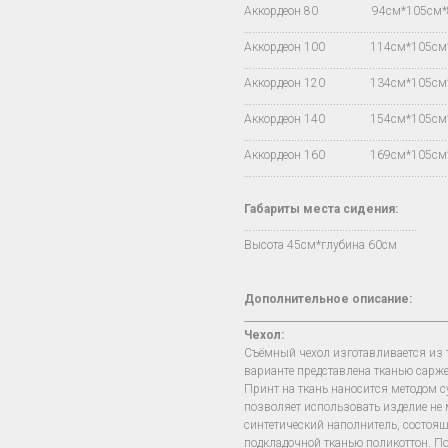
Аккордеон 80 94см*105см
…..................................................................
Аккордеон 100 114см*105с
…..................................................................
Аккордеон 120 134см*105с
…..................................................................
Аккордеон 140 154см*105с
…..................................................................
Аккордеон 160 169см*105с
…..................................................................
Габариты места сидения:
….......................................................
Высота 45см*глубина 60см
Дополнительное описание:
________________________________________
Чехол
:
Съёмный чехол изготавливается из т
варианте представлена тканью сарже
Принт на ткань наносится методом 
позволяет использовать изделие не м
синтетический наполнитель, состоя
подкладочной тканью поликоттон. П