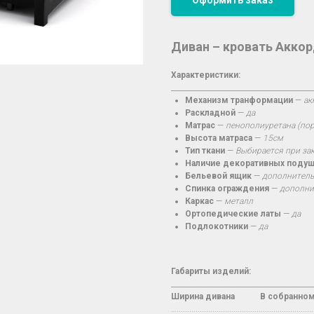
Оформить заказ
Диван – кровать Аккор
Характеристики:
________________________________________
Механизм транформации
—
ак
Раскладной
—
да
Матрас
—
пенополиуретана (по
Высота матраса
—
15см
Тип ткани
—
Выбирается при за
Наличие декоративных поду
Бельевой ящик
—
дополнитель
Спинка ограждения
—
дополни
Каркас
—
металл
Ортопедические латы
—
да
Подлокотники
—
да
Габариты изделий:
________________________________________
Ширина дивана
В
собранно
…..................................................................