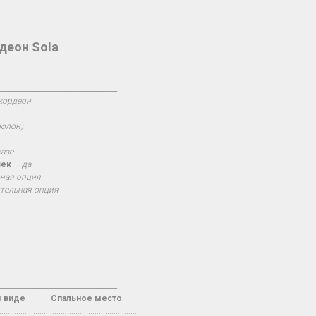
деон Sola
__________________________________
кордеон
ролон)
казе
шек
—
да
ная опция
тельная опция
__________________________________
м виде Спальное место
.................................................................