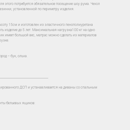
для этого потребуется обязательное посещение шоу рума. Чехол
езинки, установленной по периметру изделия.
ысоту 15см и изготовлен из эластичного пенополиуретана
ать изделие до 5 лет. Максимальная нагрузка100 кг на одно
зчик имеет большой вес, матрас можно сделать из материалов
рузке.
од – бук, ольха.
__________________________________
нированного ДСП и устанавливается на диваны со спальным
иты бельевых ящиков: