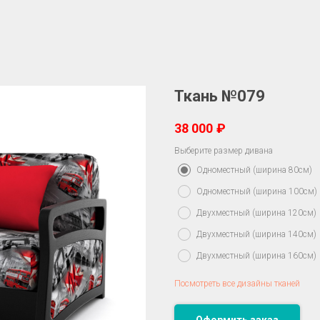
Ткань №079
38 000
₽
Выберите размер дивана
Одноместный (ширина 80см)
Одноместный (ширина 100см)
Двухместный (ширина 120см)
Двухместный (ширина 140см)
Двухместный (ширина 160см)
Посмотреть все дизайны тканей