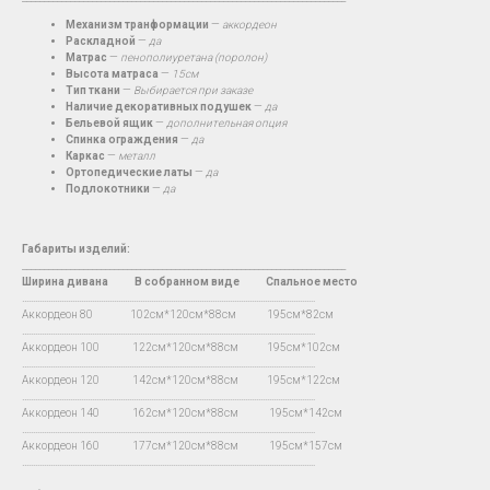
Механизм транформации
—
аккордеон
Раскладной
—
да
Матрас
—
пенополиуретана (поролон)
Высота матраса
—
15см
Тип ткани
—
Выбирается при заказе
Наличие декоративных подушек
—
да
Бельевой ящик
—
дополнительная опция
Спинка ограждения
—
да
Каркас
—
металл
Ортопедические латы
—
да
Подлокотники
—
да
Габариты изделий:
__________________________________________________________________________
Ширина дивана
В
собранном виде Спальное место
…...................................................................................................................................
Аккордеон 80 102см*120см*88см 195см*82см
…...................................................................................................................................
Аккордеон 100 122см*120см*88см 195см*102см
…...................................................................................................................................
Аккордеон 120 142см*120см*88см 195см*122см
…...................................................................................................................................
Аккордеон 140 162см*120см*88см 195см*142см
…...................................................................................................................................
Аккордеон 160 177см*120см*88см 195см*157см
…...................................................................................................................................