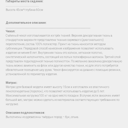
Габариты места сидения:
….......................................................
Высота 45см*глубина 60см
Дополнительное описание:
__________________________________________________________________________
Чехол
:
Съёмный чехол изготавливается из трёх тканей. Верхняя декоративная ткань в
стандартном варианте представлена тканью саржевого (диагонального)
переплетения, состав 100% полиэстер. Принт на ткань наносится методом
сублимации. Передовой способ нанесения изображения позволяет использовать
изделие не менее 8 лет. Внутренняя ткань-это холкон, нетканое полотно,
синтетический наполнитель, состоящий из полых полиэфирных волокон. Третий слой
представлен подкладочной тканью поликоттон. По желанию заказчика декоративную
ткань можно заменить на флок или другое качество ткани, но для этого потребуется
обязательное посещение шоу рума. Чехол фиксируется на диване с помощью резинки,
установленной по периметру изделия.
Матрас:
Матрас для базовой модели имеет высоту 15см и изготовлен из эластичного
пенополиуретана (поролон), что позволяет использовать изделие до 5 лет.
Максимальная нагрузка100 кг на одно место посадки. В случае, если заказчик имеет
большой вес, матрас можно сделать из материалов соответствующих требованию по
нагрузке.
Описание подлокотников:
Выполнены из древесины твёрдых пород – бук, ольха.