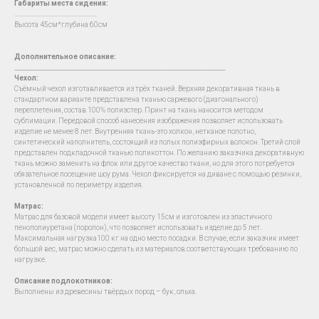
Габариты места сидения:
….......................................................
Высота 45см*глубина 60см
Дополнительное описание:
__________________________________________________________________________
Чехол
:
Съёмный чехол изготавливается из трёх тканей. Верхняя декоративная ткань в
стандартном варианте представлена тканью саржевого (диагонального)
переплетения, состав 100% полиэстер. Принт на ткань наносится методом
сублимации. Передовой способ нанесения изображения позволяет использовать
изделие не менее 8 лет. Внутренняя ткань-это холкон, нетканое полотно,
синтетический наполнитель, состоящий из полых полиэфирных волокон. Третий слой
представлен подкладочной тканью поликоттон. По желанию заказчика декоративную
ткань можно заменить на флок или другое качество ткани, но для этого потребуется
обязательное посещение шоу рума. Чехол фиксируется на диване с помощью резинки,
установленной по периметру изделия.
Матрас:
Матрас для базовой модели имеет высоту 15см и изготовлен из эластичного
пенополиуретана (поролон), что позволяет использовать изделие до 5 лет.
Максимальная нагрузка100 кг на одно место посадки. В случае, если заказчик имеет
большой вес, матрас можно сделать из материалов соответствующих требованию по
нагрузке.
Описание подлокотников:
Выполнены из древесины твёрдых пород – бук, ольха.