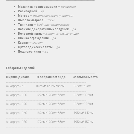
Механизм транформации
—
аккордеон
Раскладной
—
да
Матрас
—
пенополиуретана (поролон)
Высота матраса
—
15см
Тип ткани
—
Выбирается при заказе
Наличие декоративных подушек
—
да
Бельевой ящик
—
дополнительная опция
Спинка ограждения
—
да
Каркас
—
металл
Ортопедические латы
—
да
Подлокотники
—
да
Габариты изделий:
__________________________________________________________________________
Ширина дивана
В
собранном виде Спальное место
…...................................................................................................................................
Аккордеон 80 102см*120см*88см 195см*82см
…...................................................................................................................................
Аккордеон 100 122см*120см*88см 195см*102см
…...................................................................................................................................
Аккордеон 120 142см*120см*88см 195см*122см
…...................................................................................................................................
Аккордеон 140 162см*120см*88см 195см*142см
…...................................................................................................................................
Аккордеон 160 177см*120см*88см 195см*157см
…...................................................................................................................................