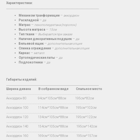
Характеристики:
__________________________________________________________________________
Механизм транформации
—
аккордеон
Раскладной
—
да
Матрас
—
пенополиуретана (поролон)
Высота матраса
—
15см
Тип ткани
—
Выбирается при заказе
Наличие декоративных подушек
—
да
Бельевой ящик
—
дополнительная опция
Спинка ограждения
—
дополнительная опция
Каркас
—
металл
Ортопедические латы
—
да
Подлокотники
—
да
Габариты изделий:
__________________________________________________________________________
Ширина дивана
В
собранном виде Спальное место
…...................................................................................................................................
Аккордеон 80 94см*105см*88см 195см*82см
…...................................................................................................................................
Аккордеон 100 114см*105см*88см 195см*102см
…...................................................................................................................................
Аккордеон 120 134см*105см*88см 195см*122см
…...................................................................................................................................
Аккордеон 140 154см*105см*88см 195см*142см
…...................................................................................................................................
Аккордеон 160 169см*105см*88см 195см*157см