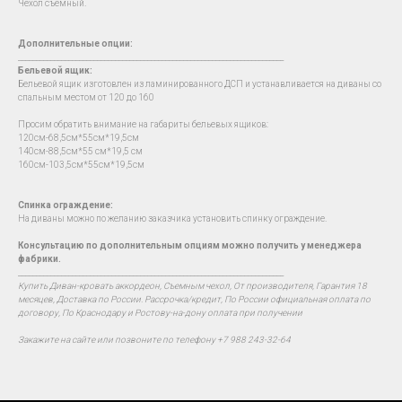
Чехол съёмный.
Дополнительные опции:
__________________________________________________________________________
Бельевой ящик:
Бельевой ящик изготовлен из ламинированного ДСП и устанавливается на диваны со
спальным местом от 120 до 160
Просим обратить внимание на габариты бельевых ящиков:
120см-68,5см*55см*19,5см
140см-88,5см*55 см*19,5 см
160см-103,5см*55см*19,5см
Спинка ограждение:
На диваны можно по желанию заказчика установить спинку ограждение.
Консультацию по дополнительным опциям можно получить у менеджера
фабрики.
__________________________________________________________________________
Купить Диван-кровать аккордеон, Съемным чехол, От производителя, Гарантия 18
месяцев, Доставка по России. Рассрочка/кредит, По России официальная оплата по
договору, По Краснодару и Ростову-на-дону оплата при получении
Закажите на сайте или позвоните по телефону +7 988 243-32-64