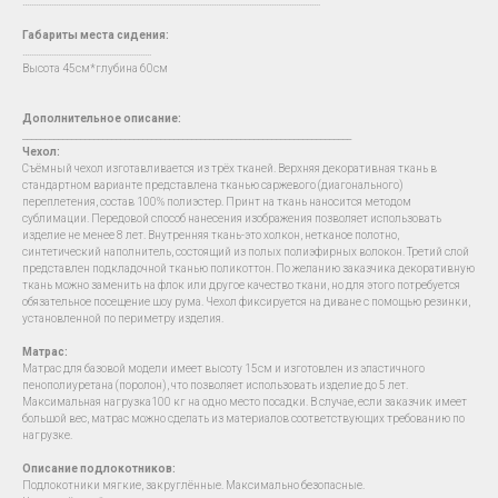
…...................................................................................................................................
Габариты места сидения:
….......................................................
Высота 45см*глубина 60см
Дополнительное описание:
__________________________________________________________________________
Чехол
:
Съёмный чехол изготавливается из трёх тканей. Верхняя декоративная ткань в
стандартном варианте представлена тканью саржевого (диагонального)
переплетения, состав 100% полиэстер. Принт на ткань наносится методом
сублимации. Передовой способ нанесения изображения позволяет использовать
изделие не менее 8 лет. Внутренняя ткань-это холкон, нетканое полотно,
синтетический наполнитель, состоящий из полых полиэфирных волокон. Третий слой
представлен подкладочной тканью поликоттон. По желанию заказчика декоративную
ткань можно заменить на флок или другое качество ткани, но для этого потребуется
обязательное посещение шоу рума. Чехол фиксируется на диване с помощью резинки,
установленной по периметру изделия.
Матрас:
Матрас для базовой модели имеет высоту 15см и изготовлен из эластичного
пенополиуретана (поролон), что позволяет использовать изделие до 5 лет.
Максимальная нагрузка100 кг на одно место посадки. В случае, если заказчик имеет
большой вес, матрас можно сделать из материалов соответствующих требованию по
нагрузке.
Описание подлокотников:
Подлокотники мягкие, закруглённые. Максимально безопасные.