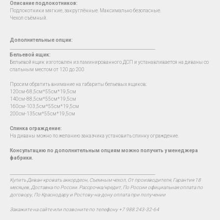
Описание подлокотников:
Подлокотники мягкие, закруглённые. Максимально безопасные.
Чехол съёмный.
Дополнительные опции:
__________________________________________________________________________
Бельевой ящик:
Бельевой ящик изготовлен из ламинированного ДСП и устанавливается на диваны со
спальным местом от 120 до 200
Просим обратить внимание на габариты бельевых ящиков:
120см-68,5см*55см*19,5см
140см-88,5см*55см*19,5см
160см-103,5см*55см*19,5см
200см-135см*55см*19,5см
Спинка ограждение:
На диваны можно по желанию заказчика установить спинку ограждение.
Консультацию по дополнительным опциям можно получить у менеджера
фабрики.
__________________________________________________________________________
Купить Диван-кровать аккордеон, Съемным чехол, От производителя, Гарантия 18
месяцев, Доставка по России. Рассрочка/кредит, По России официальная оплата по
договору, По Краснодару и Ростову-на-дону оплата при получении
Закажите на сайте или позвоните по телефону +7 988 243-32-64