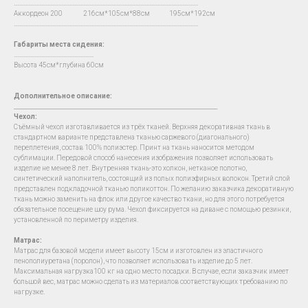
…...................................................................................................................................
Аккордеон 200 216см*105см*88см 195см*192см
…...................................................................................................................................
Габариты места сидения:
….......................................................
Высота 45см*глубина 60см
Дополнительное описание:
__________________________________________________________________________
Чехол
:
Съёмный чехол изготавливается из трёх тканей. Верхняя декоративная ткань в
стандартном варианте представлена тканью саржевого (диагонального)
переплетения, состав 100% полиэстер. Принт на ткань наносится методом
сублимации. Передовой способ нанесения изображения позволяет использовать
изделие не менее 8 лет. Внутренняя ткань-это холкон, нетканое полотно,
синтетический наполнитель, состоящий из полых полиэфирных волокон. Третий слой
представлен подкладочной тканью поликоттон. По желанию заказчика декоративную
ткань можно заменить на флок или другое качество ткани, но для этого потребуется
обязательное посещение шоу рума. Чехол фиксируется на диване с помощью резинки,
установленной по периметру изделия.
Матрас:
Матрас для базовой модели имеет высоту 15см и изготовлен из эластичного
пенополиуретана (поролон), что позволяет использовать изделие до 5 лет.
Максимальная нагрузка100 кг на одно место посадки. В случае, если заказчик имеет
большой вес, матрас можно сделать из материалов соответствующих требованию по
нагрузке.