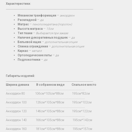
Характеристики:
__________________________________________________________________________
Механизм транформации
—
аккордеон
Раскладной
—
да
Матрас
—
пенополиуретана (поролон)
Высота матраса
—
15см
Тип ткани
—
Выбирается при заказе
Наличие декоративных подушек
—
да
Бельевой ящик
—
дополнительная опция
Спинка ограждения
—
дополнительная опция
Каркас
—
металл
Ортопедические латы
—
да
Подлокотники
—
да
Габариты изделий:
__________________________________________________________________________
Ширина дивана
В
собранном виде Спальное место
…...................................................................................................................................
Аккордеон 80 106см*105см*88см 195см*82см
…...................................................................................................................................
Аккордеон 100 126см*105см*88см 195см*102см
…...................................................................................................................................
Аккордеон 120 146см*105см*88см 195см*122см
…...................................................................................................................................
Аккордеон 140 166см*105см*88см 195см*142см
…...................................................................................................................................
Аккордеон 160 181см*105см*88см 195см*157см