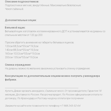
Описание подлокотников:
Подлокотники мягкие, закруглённые. Максимально безопасные.
Чехол съёмный.
Дополнительные опции:
__________________________________________________________________________
Бельевой ящик:
Бельевой ящик изготовлен из ламинированного ДСП и устанавливается на диваны со
спальным местом от 120 до 200
Просим обратить внимание на габариты бельевых ящиков:
120см-68,5см*55см*19,5см
140см-88,5см*55см*19,5см
160см-103,5см*55см*19,5см
200см-135см*55см*19,5см
Спинка ограждение:
На диваны можно по желанию заказчика установить спинку ограждение.
Консультацию по дополнительным опциям можно получить у менеджера
фабрики.
__________________________________________________________________________
Купить Диван-кровать аккордеон, Съемным чехол, От производителя, Гарантия 18
месяцев, Доставка по России. Рассрочка/кредит, По России официальная оплата по
договору, По Краснодару и Ростову-на-дону оплата при получении
Закажите на сайте или позвоните по телефону +7 988 243-32-64