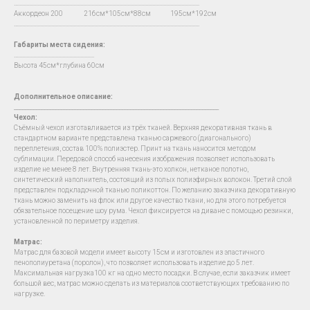
…...................................................................................................................................
Аккордеон 200 216см*105см*88см 195см*192см
…...................................................................................................................................
Габариты места сидения:
….......................................................
Высота 45см*глубина 60см
Дополнительное описание:
__________________________________________________________________________
Чехол
:
Съёмный чехол изготавливается из трёх тканей. Верхняя декоративная ткань в
стандартном варианте представлена тканью саржевого (диагонального)
переплетения, состав 100% полиэстер. Принт на ткань наносится методом
сублимации. Передовой способ нанесения изображения позволяет использовать
изделие не менее 8 лет. Внутренняя ткань-это холкон, нетканое полотно,
синтетический наполнитель, состоящий из полых полиэфирных волокон. Третий слой
представлен подкладочной тканью поликоттон. По желанию заказчика декоративную
ткань можно заменить на флок или другое качество ткани, но для этого потребуется
обязательное посещение шоу рума. Чехол фиксируется на диване с помощью резинки,
установленной по периметру изделия.
Матрас:
Матрас для базовой модели имеет высоту 15см и изготовлен из эластичного
пенополиуретана (поролон), что позволяет использовать изделие до 5 лет.
Максимальная нагрузка100 кг на одно место посадки. В случае, если заказчик имеет
большой вес, матрас можно сделать из материалов соответствующих требованию по
нагрузке.