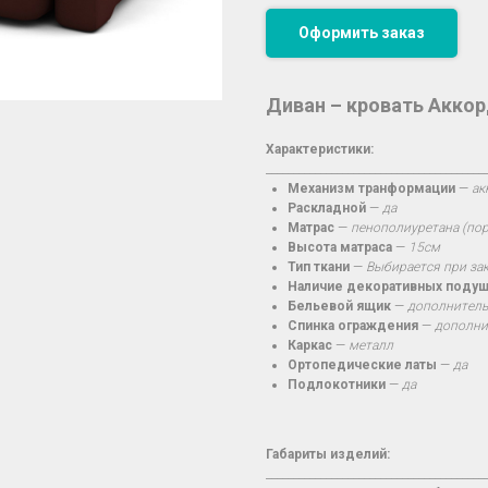
Оформить заказ
Диван – кровать Акко
Характеристики:
________________________________________
Механизм транформации
—
ак
Раскладной
—
да
Матрас
—
пенополиуретана (по
Высота матраса
—
15см
Тип ткани
—
Выбирается при за
Наличие декоративных поду
Бельевой ящик
—
дополнитель
Спинка ограждения
—
дополни
Каркас
—
металл
Ортопедические латы
—
да
Подлокотники
—
да
Габариты изделий:
________________________________________