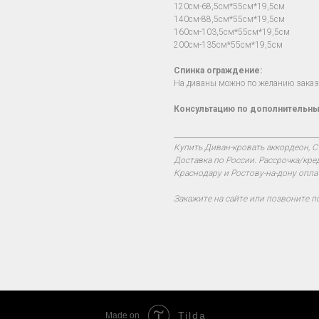
120см-68,5см*55см*19,5см
140см-88,5см*55см*19,5см
160см-103,5см*55см*19,5см
200см-135см*55см*19,5см
Спинка ограждение:
На диваны можно по желанию заказч
Консультацию по дополнительны
________________________________________
Купить Диван-кровать аккордеон, С
Доставка по России. Рассрочка/кре
Краснодару и Ростову-на-дону опла
Закажите на сайте или позвоните п
Tilda
Made on