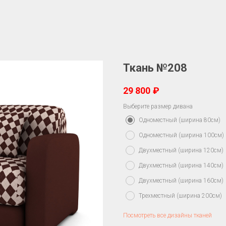
Ткань №208
29 800
₽
Выберите размер дивана
Одноместный (ширина 80см)
Одноместный (ширина 100см)
Двухместный (ширина 120см)
Двухместный (ширина 140см)
Двухместный (ширина 160см)
Трехместный (ширина 200см)
Посмотреть все дизайны тканей