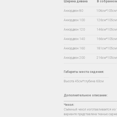
Ширина дивана
В
собранно
…..................................................................
Аккордеон 80 106см*105с
…..................................................................
Аккордеон 100 126см*105с
…..................................................................
Аккордеон 120 146см*105с
…..................................................................
Аккордеон 140 166см*105с
…..................................................................
Аккордеон 160 181см*105с
…..................................................................
Аккордеон 200 216см*105с
…..................................................................
Габариты места сидения:
….......................................................
Высота 45см*глубина 60см
Дополнительное описание:
________________________________________
Чехол
:
Съёмный чехол изготавливается из т
варианте представлена тканью сарже