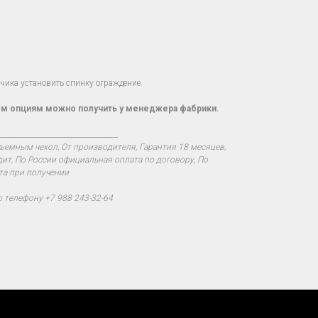
ика установить спинку ограждение.
м опциям можно получить у менеджера фабрики.
__________________________________
ъемным чехол, От производителя, Гарантия 18 месяцев,
дит, По России официальная оплата по договору, По
та при получении
о телефону +7 988 243-32-64