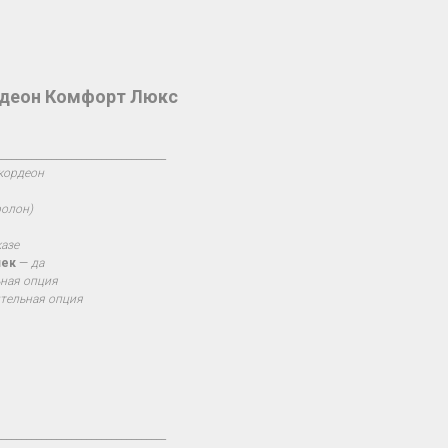
рдеон Комфорт Люкс
__________________________________
кордеон
ролон)
казе
шек
—
да
ная опция
тельная опция
__________________________________