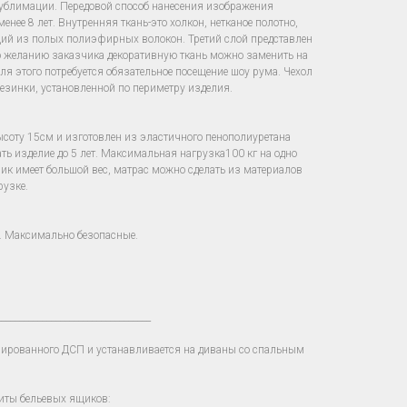
сублимации. Передовой способ нанесения изображения
енее 8 лет. Внутренняя ткань-это холкон, нетканое полотно,
щий из полых полиэфирных волокон. Третий слой представлен
о желанию заказчика декоративную ткань можно заменить на
для этого потребуется обязательное посещение шоу рума. Чехол
езинки, установленной по периметру изделия.
ысоту 15см и изготовлен из эластичного пенополиуретана
ать изделие до 5 лет. Максимальная нагрузка100 кг на одно
зчик имеет большой вес, матрас можно сделать из материалов
рузке.
. Максимально безопасные.
__________________________________
нированного ДСП и устанавливается на диваны со спальным
иты бельевых ящиков: