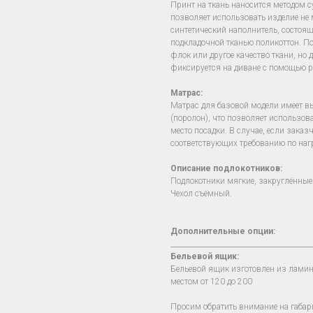
Принт на ткань наносится методом 
позволяет использовать изделие не м
синтетический наполнитель, состоя
подкладочной тканью поликоттон. П
флок или другое качество ткани, но 
фиксируется на диване с помощью р
Матрас:
Матрас для базовой модели имеет в
(поролон), что позволяет использов
место посадки. В случае, если зака
соответствующих требованию по наг
Описание подлокотников:
Подлокотники мягкие, закруглённые
Чехол съёмный.
Дополнительные опции:
________________________________________
Бельевой ящик:
Бельевой ящик изготовлен из лами
местом от 120 до 200
Просим обратить внимание на габар