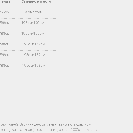
м виде Спальное место
.................................................................
м*88см 195см*82см
.................................................................
м*88см 195см*102см
.................................................................
м*88см 195см*122см
.................................................................
м*88см 195см*142см
.................................................................
м*88см 195см*157см
.................................................................
м*88см 195см*192см
.................................................................
__________________________________
рёх тканей. Верхняя декоративная ткань в стандартном
вого (диагонального) переплетения, состав 100% полиэстер.