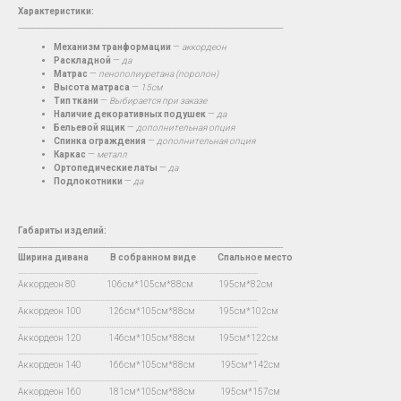
Характеристики:
__________________________________________________________________________
Механизм транформации
—
аккордеон
Раскладной
—
да
Матрас
—
пенополиуретана (поролон)
Высота матраса
—
15см
Тип ткани
—
Выбирается при заказе
Наличие декоративных подушек
—
да
Бельевой ящик
—
дополнительная опция
Спинка ограждения
—
дополнительная опция
Каркас
—
металл
Ортопедические латы
—
да
Подлокотники
—
да
Габариты изделий:
__________________________________________________________________________
Ширина дивана
В
собранном виде Спальное место
…...................................................................................................................................
Аккордеон 80 106см*105см*88см 195см*82см
…...................................................................................................................................
Аккордеон 100 126см*105см*88см 195см*102см
…...................................................................................................................................
Аккордеон 120 146см*105см*88см 195см*122см
…...................................................................................................................................
Аккордеон 140 166см*105см*88см 195см*142см
…...................................................................................................................................
Аккордеон 160 181см*105см*88см 195см*157см