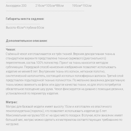
…...................................................................................................................................
Аккордеон 200 216см*105см*88см 195см*192см
…...................................................................................................................................
Габариты места сидения:
….......................................................
Высота 45см*глубина 60см
Дополнительное описание:
__________________________________________________________________________
Чехол
:
Съёмный чехол изготавливается из трёх тканей. Верхняя декоративная ткань в
стандартном варианте представлена тканью саржевого (диагонального)
переплетения, состав 100% полиэстер. Принт на ткань наносится методом
сублимации. Передовой способ нанесения изображения позволяет использовать
изделие не менее 8 лет. Внутренняя ткань-это холкон, нетканое полотно,
синтетический наполнитель, состоящий из полых полиэфирных волокон. Третий слой
представлен подкладочной тканью поликоттон. По желанию заказчика декоративную
ткань можно заменить на флок или другое качество ткани, но для этого потребуется
обязательное посещение шоу рума. Чехол фиксируется на диване с помощью резинки,
установленной по периметру изделия.
Матрас:
Матрас для базовой модели имеет высоту 15см и изготовлен из эластичного
пенополиуретана (поролон), что позволяет использовать изделие до 5 лет.
Максимальная нагрузка100 кг на одно место посадки. В случае, если заказчик имеет
большой вес, матрас можно сделать из материалов соответствующих требованию по
нагрузке.