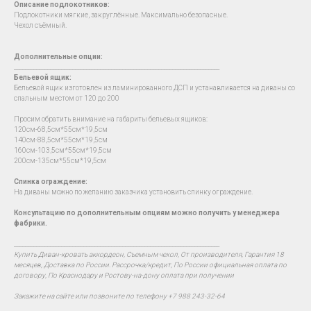
Описание подлокотников:
Подлокотники мягкие, закруглённые. Максимально безопасные.
Чехол съёмный.
Дополнительные опции:
__________________________________________________________________________
Бельевой ящик:
Бельевой ящик изготовлен из ламинированного ДСП и устанавливается на диваны со
спальным местом от 120 до 200
Просим обратить внимание на габариты бельевых ящиков:
120см-68,5см*55см*19,5см
140см-88,5см*55см*19,5см
160см-103,5см*55см*19,5см
200см-135см*55см*19,5см
Спинка ограждение:
На диваны можно по желанию заказчика установить спинку ограждение.
Консультацию по дополнительным опциям можно получить у менеджера
фабрики.
__________________________________________________________________________
Купить Диван-кровать аккордеон, Съемным чехол, От производителя, Гарантия 18
месяцев, Доставка по России. Рассрочка/кредит, По России официальная оплата по
договору, По Краснодару и Ростову-на-дону оплата при получении
Закажите на сайте или позвоните по телефону +7 988 243-32-64