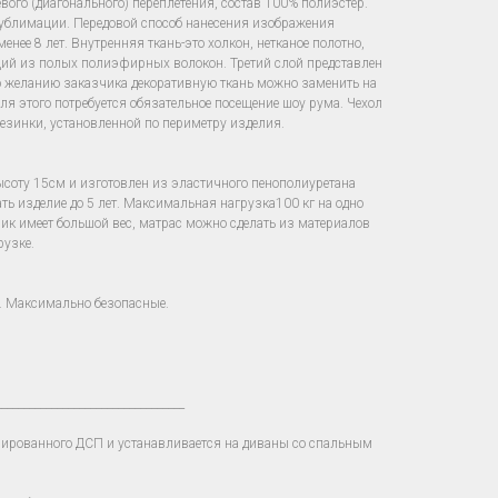
вого (диагонального) переплетения, состав 100% полиэстер.
сублимации. Передовой способ нанесения изображения
енее 8 лет. Внутренняя ткань-это холкон, нетканое полотно,
щий из полых полиэфирных волокон. Третий слой представлен
о желанию заказчика декоративную ткань можно заменить на
для этого потребуется обязательное посещение шоу рума. Чехол
езинки, установленной по периметру изделия.
ысоту 15см и изготовлен из эластичного пенополиуретана
ать изделие до 5 лет. Максимальная нагрузка100 кг на одно
зчик имеет большой вес, матрас можно сделать из материалов
рузке.
. Максимально безопасные.
__________________________________
нированного ДСП и устанавливается на диваны со спальным