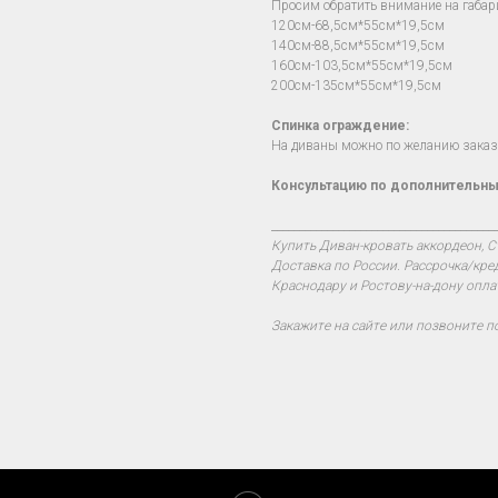
Просим обратить внимание на габар
120см-68,5см*55см*19,5см
140см-88,5см*55см*19,5см
160см-103,5см*55см*19,5см
200см-135см*55см*19,5см
Спинка ограждение:
На диваны можно по желанию заказч
Консультацию по дополнительны
________________________________________
Купить Диван-кровать аккордеон, С
Доставка по России. Рассрочка/кре
Краснодару и Ростову-на-дону опла
Закажите на сайте или позвоните п