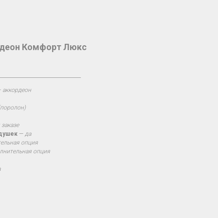
рдеон Комфорт Люкс
__________________________________
—
аккордеон
(поролон)
 заказе
одушек
—
да
ельная опция
лнительная опция
а