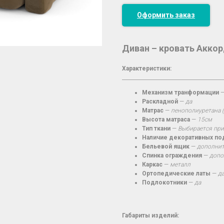
Оформить заказ
Диван – кровать Акко
Характеристики:
________________________________________
Механизм транформации
Раскладной
—
да
Матрас
—
пенополиуретана 
Высота матраса
—
15см
Тип ткани
—
Выбирается при
Наличие декоративных п
Бельевой ящик
—
дополнит
Спинка ограждения
—
допо
Каркас
—
металл
Ортопедические латы
—
д
Подлокотники
—
да
Габариты изделий: