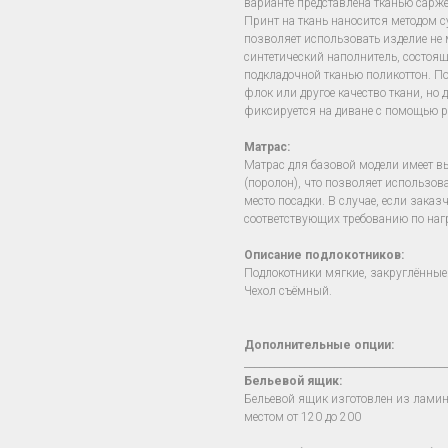
варианте представлена тканью сарже
Принт на ткань наносится методом 
позволяет использовать изделие не м
синтетический наполнитель, состоя
подкладочной тканью поликоттон. П
флок или другое качество ткани, но 
фиксируется на диване с помощью р
Матрас:
Матрас для базовой модели имеет в
(поролон), что позволяет использов
место посадки. В случае, если зака
соответствующих требованию по наг
Описание подлокотников:
Подлокотники мягкие, закруглённые
Чехол съёмный.
Дополнительные опции:
________________________________________
Бельевой ящик:
Бельевой ящик изготовлен из лами
местом от 120 до 200