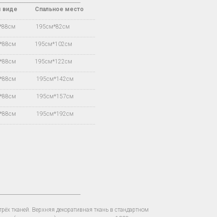
__________________________________
м виде Спальное место
.................................................................
м*88см 195см*82см
.................................................................
м*88см 195см*102см
.................................................................
м*88см 195см*122см
.................................................................
м*88см 195см*142см
.................................................................
м*88см 195см*157см
.................................................................
м*88см 195см*192см
.................................................................
__________________________________
рёх тканей. Верхняя декоративная ткань в стандартном