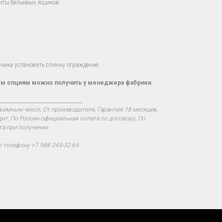
иты бельевых ящиков:
ика установить спинку ограждение.
м опциям можно получить у менеджера фабрики.
__________________________________
ъемным чехол, От производителя, Гарантия 18 месяцев,
дит, По России официальная оплата по договору, По
та при получении
о телефону +7 988 243-32-64