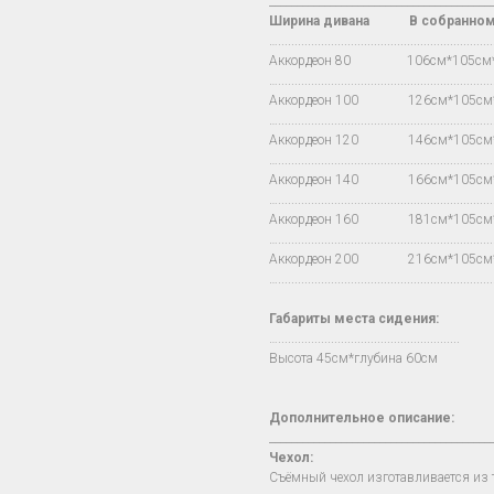
________________________________________
Ширина дивана
В
собранно
…..................................................................
Аккордеон 80 106см*105с
…..................................................................
Аккордеон 100 126см*105с
…..................................................................
Аккордеон 120 146см*105с
…..................................................................
Аккордеон 140 166см*105с
…..................................................................
Аккордеон 160 181см*105с
…..................................................................
Аккордеон 200 216см*105с
…..................................................................
Габариты места сидения:
….......................................................
Высота 45см*глубина 60см
Дополнительное описание:
________________________________________
Чехол
:
Съёмный чехол изготавливается из т