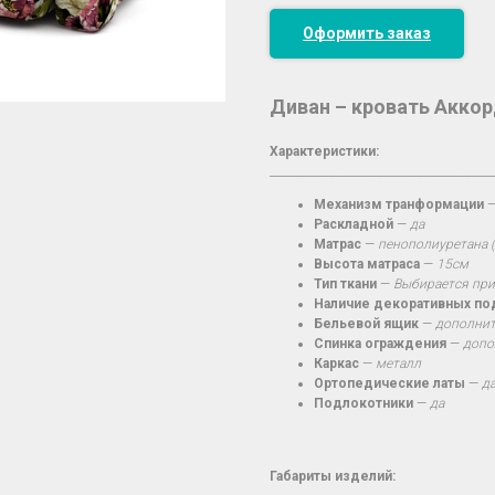
Оформить заказ
Диван – кровать Акко
Характеристики:
________________________________________
Механизм транформации
Раскладной
—
да
Матрас
—
пенополиуретана 
Высота матраса
—
15см
Тип ткани
—
Выбирается при
Наличие декоративных п
Бельевой ящик
—
дополнит
Спинка ограждения
—
допо
Каркас
—
металл
Ортопедические латы
—
д
Подлокотники
—
да
Габариты изделий: