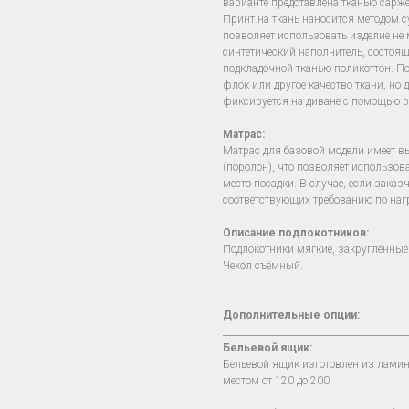
варианте представлена тканью сарже
Принт на ткань наносится методом 
позволяет использовать изделие не м
синтетический наполнитель, состоя
подкладочной тканью поликоттон. П
флок или другое качество ткани, но 
фиксируется на диване с помощью р
Матрас:
Матрас для базовой модели имеет в
(поролон), что позволяет использов
место посадки. В случае, если зака
соответствующих требованию по наг
Описание подлокотников:
Подлокотники мягкие, закруглённые
Чехол съёмный.
Дополнительные опции:
________________________________________
Бельевой ящик:
Бельевой ящик изготовлен из лами
местом от 120 до 200