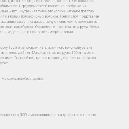
вого (диагонального) переплетения, состав 100% полиэстер.
сублимации. Передовой способ нанесения изображения
енее 8 лет. Внутренняя ткань-это холкон, нетканое полотно,
щий из полых полиэфирных волокон. Третий слой представлен
о желанию заказчика декоративную ткань можно заменить на
для этого потребуется обязательное посещение шоу рума. Чехол
езинки, установленной по периметру изделия.
ысоту 15см и изготовлен из эластичного пенополиуретана
ать изделие до 5 лет. Максимальная нагрузка100 кг на одно
зчик имеет большой вес, матрас можно сделать из материалов
рузке.
. Максимально безопасные.
__________________________________
нированного ДСП и устанавливается на диваны со спальным