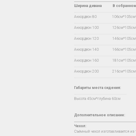
________________________________________
Ширина дивана
В
собранно
…..................................................................
Аккордеон 80 106см*105с
…..................................................................
Аккордеон 100 126см*105с
…..................................................................
Аккордеон 120 146см*105с
…..................................................................
Аккордеон 140 166см*105с
…..................................................................
Аккордеон 160 181см*105с
…..................................................................
Аккордеон 200 216см*105с
…..................................................................
Габариты места сидения:
….......................................................
Высота 45см*глубина 60см
Дополнительное описание:
________________________________________
Чехол
:
Съёмный чехол изготавливается из т