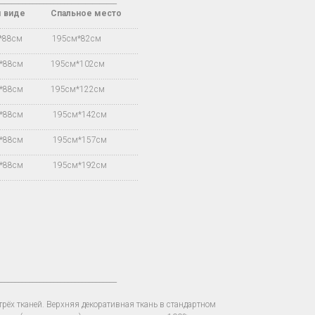
__________________________________
м виде Спальное место
.................................................................
м*88см 195см*82см
.................................................................
м*88см 195см*102см
.................................................................
м*88см 195см*122см
.................................................................
м*88см 195см*142см
.................................................................
м*88см 195см*157см
.................................................................
м*88см 195см*192см
.................................................................
__________________________________
рёх тканей. Верхняя декоративная ткань в стандартном