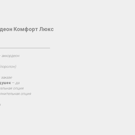
рдеон Комфорт Люкс
__________________________________
—
аккордеон
(поролон)
 заказе
одушек
—
да
ельная опция
лнительная опция
а