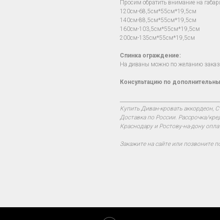
Просим обратить внимание на габар
120см-68,5см*55см*19,5см
140см-88,5см*55см*19,5см
160см-103,5см*55см*19,5см
200см-135см*55см*19,5см
Спинка ограждение:
На диваны можно по желанию заказч
Консультацию по дополнительны
________________________________________
Купить Диван-кровать аккордеон, С
Доставка по России. Рассрочка/кре
Краснодару и Ростову-на-дону опла
Закажите на сайте или позвоните п