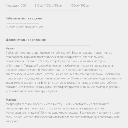
…...................................................................................................................................
Аккордеон 200 216см*105см*88см 195см*192см
…...................................................................................................................................
Габариты места сидения:
….......................................................
Высота 45см*глубина 60см
Дополнительное описание:
__________________________________________________________________________
Чехол
:
Съёмный чехол изготавливается из трёх тканей. Верхняя декоративная ткань в
стандартном варианте представлена тканью саржевого (диагонального)
переплетения, состав 100% полиэстер. Принт на ткань наносится методом
сублимации. Передовой способ нанесения изображения позволяет использовать
изделие не менее 8 лет. Внутренняя ткань-это холкон, нетканое полотно,
синтетический наполнитель, состоящий из полых полиэфирных волокон. Третий слой
представлен подкладочной тканью поликоттон. По желанию заказчика декоративную
ткань можно заменить на флок или другое качество ткани, но для этого потребуется
обязательное посещение шоу рума. Чехол фиксируется на диване с помощью резинки,
установленной по периметру изделия.
Матрас:
Матрас для базовой модели имеет высоту 15см и изготовлен из эластичного
пенополиуретана (поролон), что позволяет использовать изделие до 5 лет.
Максимальная нагрузка100 кг на одно место посадки. В случае, если заказчик имеет
большой вес, матрас можно сделать из материалов соответствующих требованию по
нагрузке.