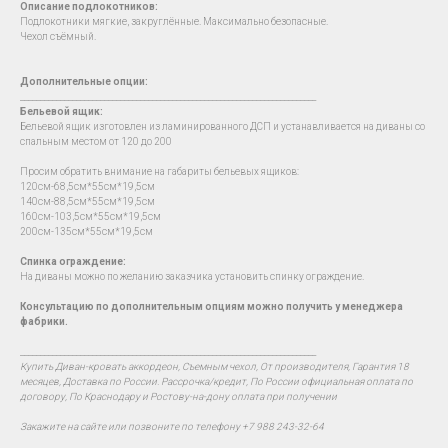
Описание подлокотников:
Подлокотники мягкие, закруглённые. Максимально безопасные.
Чехол съёмный.
Дополнительные опции:
__________________________________________________________________________
Бельевой ящик:
Бельевой ящик изготовлен из ламинированного ДСП и устанавливается на диваны со
спальным местом от 120 до 200
Просим обратить внимание на габариты бельевых ящиков:
120см-68,5см*55см*19,5см
140см-88,5см*55см*19,5см
160см-103,5см*55см*19,5см
200см-135см*55см*19,5см
Спинка ограждение:
На диваны можно по желанию заказчика установить спинку ограждение.
Консультацию по дополнительным опциям можно получить у менеджера
фабрики.
__________________________________________________________________________
Купить Диван-кровать аккордеон, Съемным чехол, От производителя, Гарантия 18
месяцев, Доставка по России. Рассрочка/кредит, По России официальная оплата по
договору, По Краснодару и Ростову-на-дону оплата при получении
Закажите на сайте или позвоните по телефону +7 988 243-32-64