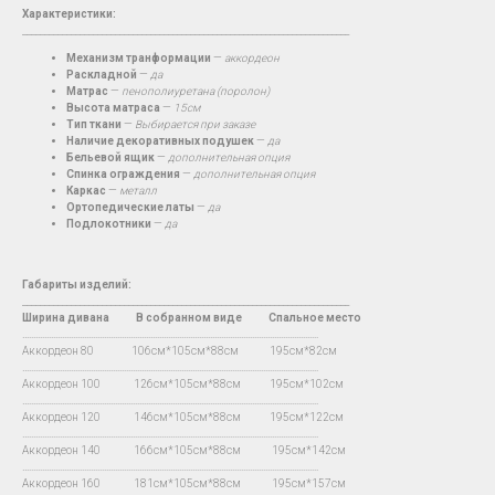
Характеристики:
__________________________________________________________________________
Механизм транформации
—
аккордеон
Раскладной
—
да
Матрас
—
пенополиуретана (поролон)
Высота матраса
—
15см
Тип ткани
—
Выбирается при заказе
Наличие декоративных подушек
—
да
Бельевой ящик
—
дополнительная опция
Спинка ограждения
—
дополнительная опция
Каркас
—
металл
Ортопедические латы
—
да
Подлокотники
—
да
Габариты изделий:
__________________________________________________________________________
Ширина дивана
В
собранном виде Спальное место
…...................................................................................................................................
Аккордеон 80 106см*105см*88см 195см*82см
…...................................................................................................................................
Аккордеон 100 126см*105см*88см 195см*102см
…...................................................................................................................................
Аккордеон 120 146см*105см*88см 195см*122см
…...................................................................................................................................
Аккордеон 140 166см*105см*88см 195см*142см
…...................................................................................................................................
Аккордеон 160 181см*105см*88см 195см*157см