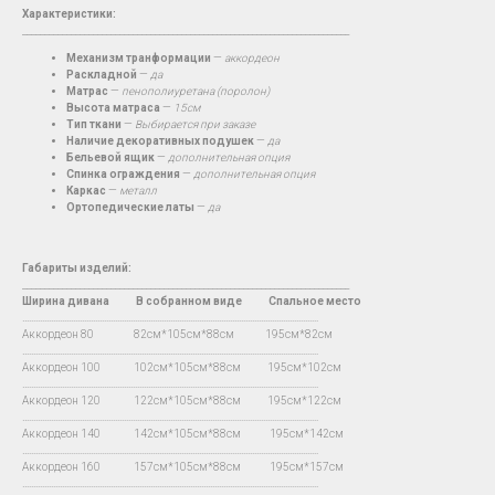
Характеристики:
__________________________________________________________________________
Механизм транформации
—
аккордеон
Раскладной
—
да
Матрас
—
пенополиуретана (поролон)
Высота матраса
—
15см
Тип ткани
—
Выбирается при заказе
Наличие декоративных подушек
—
да
Бельевой ящик
—
дополнительная опция
Спинка ограждения
—
дополнительная опция
Каркас
—
металл
Ортопедические латы
—
да
Габариты изделий:
__________________________________________________________________________
Ширина дивана
В
собранном виде Спальное место
…...................................................................................................................................
Аккордеон 80 82см*105см*88см 195см*82см
…...................................................................................................................................
Аккордеон 100 102см*105см*88см 195см*102см
…...................................................................................................................................
Аккордеон 120 122см*105см*88см 195см*122см
…...................................................................................................................................
Аккордеон 140 142см*105см*88см 195см*142см
…...................................................................................................................................
Аккордеон 160 157см*105см*88см 195см*157см
…...................................................................................................................................