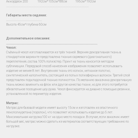
Аккордеон 200 192см*105см*88см 195см*192см
…...................................................................................................................................
Габариты места сидения:
….......................................................
Высота 45см*глубина 60см
Дополнительное описание:
__________________________________________________________________________
Чехол
:
Съёмный чехол изготавливается из трёх тканей. Верхняя декоративная ткань в
стандартном варианте представлена тканью саржевого (диагонального)
переплетения, состав 100% полиэстер. Принт на ткань наносится методом
сублимации. Передовой способ нанесения изображения позволяет использовать
изделие не менее 8 лет. Внутренняя ткань-это холкон, нетканое полотно,
синтетический наполнитель, состоящий из полых полиэфирных волокон. Третий слой
представлен подкладочной тканью поликоттон. По желанию заказчика декоративную
ткань можно заменить на флок или другое качество ткани, но для этого потребуется
обязательное посещение шоу рума. Чехол фиксируется на диване с помощью резинки,
установленной по периметру изделия.
Матрас:
Матрас для базовой модели имеет высоту 15см и изготовлен из эластичного
пенополиуретана (поролон), что позволяет использовать изделие до 5 лет.
Максимальная нагрузка100 кг на одно место посадки. В случае, если заказчик имеет
большой вес, матрас можно сделать из материалов соответствующих требованию по
нагрузке.