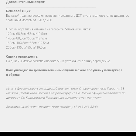
Дополнительные опции:
__________________________________________________________________________
Бельевой ящик:
Бельевой ящик изготовлен из ламинированного ДСП и устанавливается на диваны со
спальным местом от 120 до 200
Просим обратить внимание на габариты бельевых ящиков:
120см-68,5см*55см*19,5см
140см-88,5см*55см*19,5см
160см-103,5см*55см*19,5см
200см-135см*55см*19,5см
Спинка ограждение:
На диваны можно по желанию заказчика установить спинку ограждение.
Консультацию по дополнительным опциям можно получить у менеджера
фабрики.
__________________________________________________________________________
Купить Диван-кровать аккордеон, Съемным чехол, От производителя, Гарантия 18
месяцев, Доставка по России. Рассрочка/кредит, По России официальная оплата по
договору, По Краснодару и Ростову-на-дону оплата при получении
Закажите на сайте или позвоните по телефону +7 988 243-32-64