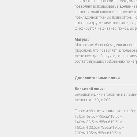
Принт на ткань наносится методом 
позволяет использовать изделие не м
синтетический наполнитель, состоя
подкладочной тканью поликоттон. П
флок или другое качество ткани, но 
фиксируется на диване с помощью р
Матрас:
Матрас для базовой модели имеет в
(поролон), что позволяет использов
место посадки. В случае, если зака
соответствующих требованию по наг
Дополнительные опции:
________________________________________
Бельевой ящик:
Бельевой ящик изготовлен из лами
местом от 120 до 200
Просим обратить внимание на габар
120см-68,5см*55см*19,5см
140см-88,5см*55см*19,5см
160см-103,5см*55см*19,5см
200см-135см*55см*19,5см