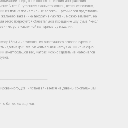
сублимации. Передовой способ нанесения изображения
енее 8 лет. Внутренняя ткань-это холкон, нетканое полотно,
щий из полых полиэфирных волокон. Третий слой представлен
о желанию заказчика декоративную ткань можно заменить на
для этого потребуется обязательное посещение шоу рума. Чехол
езинки, установленной по периметру изделия.
ысоту 15см и изготовлен из эластичного пенополиуретана
ать изделие до 5 лет. Максимальная нагрузка100 кг на одно
зчик имеет большой вес, матрас можно сделать из материалов
рузке.
__________________________________
нированного ДСП и устанавливается на диваны со спальным
иты бельевых ящиков: