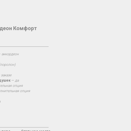
рдеон Комфорт
__________________________________
—
аккордеон
(поролон)
 заказе
одушек
—
да
ельная опция
лнительная опция
а
__________________________________