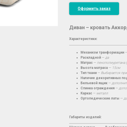
Оформить заказ
Диван – кровать Акко
Характеристики:
________________________________________
Механизм транформации
Раскладной
—
да
Матрас
—
пенополиуретана 
Высота матраса
—
15см
Тип ткани
—
Выбирается при
Наличие декоративных п
Бельевой ящик
—
дополнит
Спинка ограждения
—
допо
Каркас
—
металл
Ортопедические латы
—
д
Габариты изделий:
________________________________________