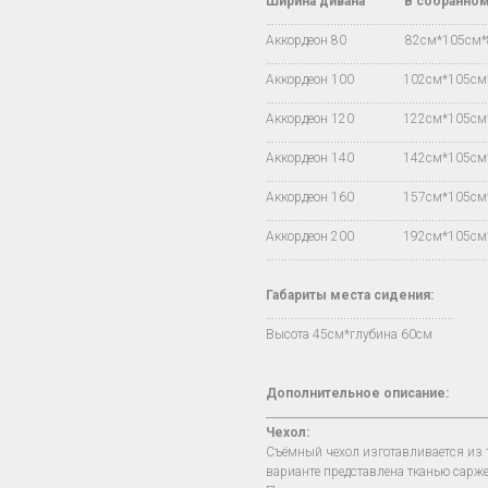
Ширина дивана
В
собранно
…..................................................................
Аккордеон 80 82см*105см
…..................................................................
Аккордеон 100 102см*105с
…..................................................................
Аккордеон 120 122см*105с
…..................................................................
Аккордеон 140 142см*105с
…..................................................................
Аккордеон 160 157см*105с
…..................................................................
Аккордеон 200 192см*105с
…..................................................................
Габариты места сидения:
….......................................................
Высота 45см*глубина 60см
Дополнительное описание:
________________________________________
Чехол
:
Съёмный чехол изготавливается из т
варианте представлена тканью сарже