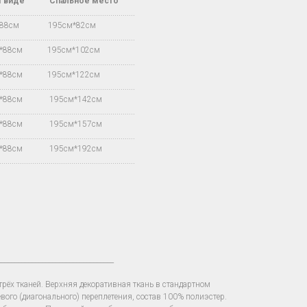
м виде Спальное место
.................................................................
*88см 195см*82см
.................................................................
м*88см 195см*102см
.................................................................
м*88см 195см*122см
.................................................................
м*88см 195см*142см
.................................................................
м*88см 195см*157см
.................................................................
м*88см 195см*192см
.................................................................
__________________________________
рёх тканей. Верхняя декоративная ткань в стандартном
вого (диагонального) переплетения, состав 100% полиэстер.