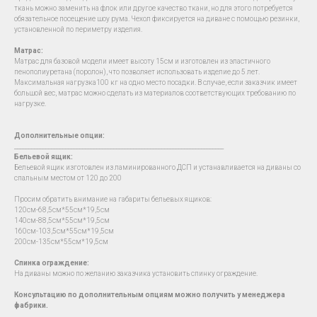
ткань можно заменить на флок или другое качество ткани, но для этого потребуется
обязательное посещение шоу рума. Чехол фиксируется на диване с помощью резинки,
установленной по периметру изделия.
Матрас:
Матрас для базовой модели имеет высоту 15см и изготовлен из эластичного
пенополиуретана (поролон), что позволяет использовать изделие до 5 лет.
Максимальная нагрузка100 кг на одно место посадки. В случае, если заказчик имеет
большой вес, матрас можно сделать из материалов соответствующих требованию по
нагрузке.
Дополнительные опции:
__________________________________________________________________________
Бельевой ящик:
Бельевой ящик изготовлен из ламинированного ДСП и устанавливается на диваны со
спальным местом от 120 до 200
Просим обратить внимание на габариты бельевых ящиков:
120см-68,5см*55см*19,5см
140см-88,5см*55см*19,5см
160см-103,5см*55см*19,5см
200см-135см*55см*19,5см
Спинка ограждение:
На диваны можно по желанию заказчика установить спинку ограждение.
Консультацию по дополнительным опциям можно получить у менеджера
фабрики.