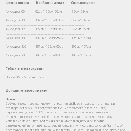
Ширина дивана
В
собранном виде Спальное место
…...................................................................................................................................
Аккордеон 80 82см*105см*88см 195см*82см
…...................................................................................................................................
Аккордеон 100 102см*105см*88см 195см*102см
…...................................................................................................................................
Аккордеон 120 122см*105см*88см 195см*122см
…...................................................................................................................................
Аккордеон 140 142см*105см*88см 195см*142см
…...................................................................................................................................
Аккордеон 160 157см*105см*88см 195см*157см
…...................................................................................................................................
Аккордеон 200 192см*105см*88см 195см*192см
…...................................................................................................................................
Габариты места сидения:
….......................................................
Высота 45см*глубина 60см
Дополнительное описание:
__________________________________________________________________________
Чехол
:
Съёмный чехол изготавливается из трёх тканей. Верхняя декоративная ткань в
стандартном варианте представлена тканью саржевого (диагонального)
переплетения, состав 100% полиэстер. Принт на ткань наносится методом
сублимации. Передовой способ нанесения изображения позволяет использовать
изделие не менее 8 лет. Внутренняя ткань-это холкон, нетканое полотно,
синтетический наполнитель, состоящий из полых полиэфирных волокон. Третий слой
представлен подкладочной тканью поликоттон. По желанию заказчика декоративную