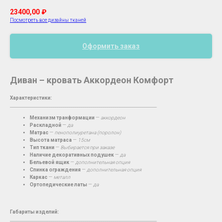
23400,00
₽
Посмотреть все дизайны тканей
Оформить заказ
Диван – кровать Аккордеон Комфорт
Характеристики:
__________________________________________________________________________
Механизм транформации
—
аккордеон
Раскладной
—
да
Матрас
—
пенополиуретана (поролон)
Высота матраса
—
15см
Тип ткани
—
Выбирается при заказе
Наличие декоративных подушек
—
да
Бельевой ящик
—
дополнительная опция
Спинка ограждения
—
дополнительная опция
Каркас
—
металл
Ортопедические латы
—
да
Габариты изделий:
__________________________________________________________________________