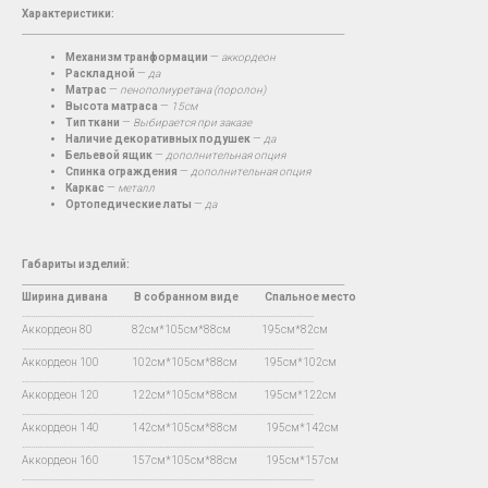
Характеристики:
__________________________________________________________________________
Механизм транформации
—
аккордеон
Раскладной
—
да
Матрас
—
пенополиуретана (поролон)
Высота матраса
—
15см
Тип ткани
—
Выбирается при заказе
Наличие декоративных подушек
—
да
Бельевой ящик
—
дополнительная опция
Спинка ограждения
—
дополнительная опция
Каркас
—
металл
Ортопедические латы
—
да
Габариты изделий:
__________________________________________________________________________
Ширина дивана
В
собранном виде Спальное место
…...................................................................................................................................
Аккордеон 80 82см*105см*88см 195см*82см
…...................................................................................................................................
Аккордеон 100 102см*105см*88см 195см*102см
…...................................................................................................................................
Аккордеон 120 122см*105см*88см 195см*122см
…...................................................................................................................................
Аккордеон 140 142см*105см*88см 195см*142см
…...................................................................................................................................
Аккордеон 160 157см*105см*88см 195см*157см
…...................................................................................................................................