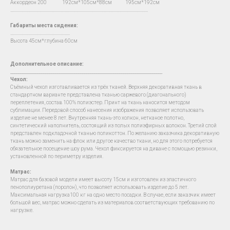
Аккордеон 200 192см*105см*88см 195см*192см
…...................................................................................................................................
Габариты места сидения:
….......................................................
Высота 45см*глубина 60см
Дополнительное описание:
__________________________________________________________________________
Чехол
:
Съёмный чехол изготавливается из трёх тканей. Верхняя декоративная ткань в
стандартном варианте представлена тканью саржевого (диагонального)
переплетения, состав 100% полиэстер. Принт на ткань наносится методом
сублимации. Передовой способ нанесения изображения позволяет использовать
изделие не менее 8 лет. Внутренняя ткань-это холкон, нетканое полотно,
синтетический наполнитель, состоящий из полых полиэфирных волокон. Третий слой
представлен подкладочной тканью поликоттон. По желанию заказчика декоративную
ткань можно заменить на флок или другое качество ткани, но для этого потребуется
обязательное посещение шоу рума. Чехол фиксируется на диване с помощью резинки,
установленной по периметру изделия.
Матрас:
Матрас для базовой модели имеет высоту 15см и изготовлен из эластичного
пенополиуретана (поролон), что позволяет использовать изделие до 5 лет.
Максимальная нагрузка100 кг на одно место посадки. В случае, если заказчик имеет
большой вес, матрас можно сделать из материалов соответствующих требованию по
нагрузке.