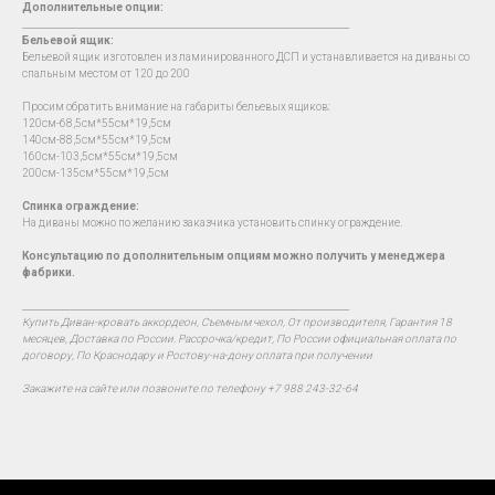
Дополнительные опции:
__________________________________________________________________________
Бельевой ящик:
Бельевой ящик изготовлен из ламинированного ДСП и устанавливается на диваны со
спальным местом от 120 до 200
Просим обратить внимание на габариты бельевых ящиков:
120см-68,5см*55см*19,5см
140см-88,5см*55см*19,5см
160см-103,5см*55см*19,5см
200см-135см*55см*19,5см
Спинка ограждение:
На диваны можно по желанию заказчика установить спинку ограждение.
Консультацию по дополнительным опциям можно получить у менеджера
фабрики.
__________________________________________________________________________
Купить Диван-кровать аккордеон, Съемным чехол, От производителя, Гарантия 18
месяцев, Доставка по России. Рассрочка/кредит, По России официальная оплата по
договору, По Краснодару и Ростову-на-дону оплата при получении
Закажите на сайте или позвоните по телефону +7 988 243-32-64