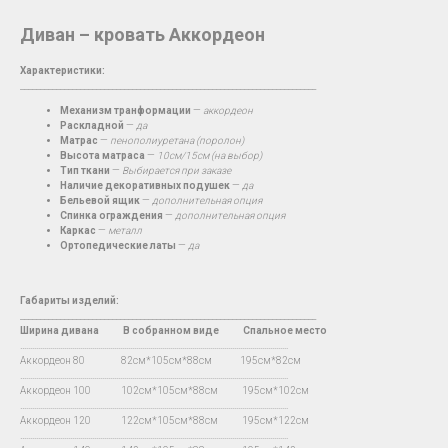
Диван – кровать Аккордеон
Характеристики:
__________________________________________________________________________
Механизм транформации
—
аккордеон
Раскладной
—
да
Матрас
—
пенополиуретана (поролон)
Высота матраса
—
10см/15см (на выбор)
Тип ткани
—
Выбирается при заказе
Наличие декоративных подушек
—
да
Бельевой ящик
—
дополнительная опция
Спинка ограждения
—
дополнительная опция
Каркас
—
металл
Ортопедические латы
—
да
Габариты изделий:
__________________________________________________________________________
Ширина дивана
В
собранном виде Спальное место
…...................................................................................................................................
Аккордеон 80 82см*105см*88см 195см*82см
…...................................................................................................................................
Аккордеон 100 102см*105см*88см 195см*102см
…...................................................................................................................................
Аккордеон 120 122см*105см*88см 195см*122см
…...................................................................................................................................