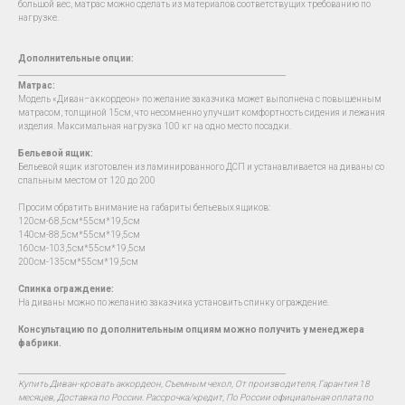
большой вес, матрас можно сделать из материалов соответствущих требованию по
нагрузке.
Дополнительные опции:
__________________________________________________________________________
Матрас:
Модель «Диван–аккордеон» по желание заказчика может выполнена с повышенным
матрасом, толщиной 15см, что несомненно улучшит комфортность сидения и лежания
изделия. Максимальная нагрузка 100 кг на одно место посадки.
Бельевой ящик:
Бельевой ящик изготовлен из ламинированного ДСП и устанавливается на диваны со
спальным местом от 120 до 200
Просим обратить внимание на габариты бельевых ящиков:
120см-68,5см*55см*19,5см
140см-88,5см*55см*19,5см
160см-103,5см*55см*19,5см
200см-135см*55см*19,5см
Спинка ограждение:
На диваны можно по желанию заказчика установить спинку ограждение.
Консультацию по дополнительным опциям можно получить у менеджера
фабрики.
__________________________________________________________________________
Купить Диван-кровать аккордеон, Съемным чехол, От производителя, Гарантия 18
месяцев, Доставка по России. Рассрочка/кредит, По России официальная оплата по