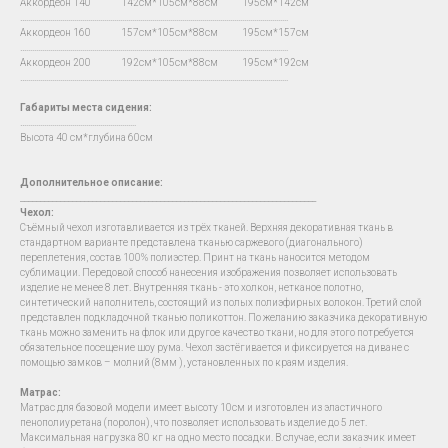
Аккордеон 140 142см*105см*88см 195см*142см
…...................................................................................................................................
Аккордеон 160 157см*105см*88см 195см*157см
…...................................................................................................................................
Аккордеон 200 192см*105см*88см 195см*192см
…...................................................................................................................................
Габариты места сидения:
….......................................................
Высота 40 см*глубина 60см
Дополнительное описание:
__________________________________________________________________________
Чехол
:
Съёмный чехол изготавливается из трёх тканей. Верхняя декоративная ткань в
стандартном варианте представлена тканью саржевого (диагонального)
переплетения, состав 100% полиэстер. Принт на ткань наносится методом
сублимации. Передовой способ нанесения изображения позволяет использовать
изделие не менее 8 лет. Внутренняя ткань - это холкон, нетканое полотно,
синтетический наполнитель, состоящий из полых полиэфирных волокон. Третий слой
представлен подкладочной тканью поликоттон. По желанию заказчика декоративную
ткань можно заменить на флок или другое качество ткани, но для этого потребуется
обязательное посещение шоу рума. Чехол застёгивается и фиксируется на диване с
помощью замков – молний (8мм ), установленных по краям изделия.
Матрас:
Матрас для базовой модели имеет высоту 10см и изготовлен из эластичного
пенополиуретана (поролон), что позволяет использовать изделие до 5 лет.
Максимальная нагрузка 80 кг на одно место посадки. В случае, если заказчик имеет