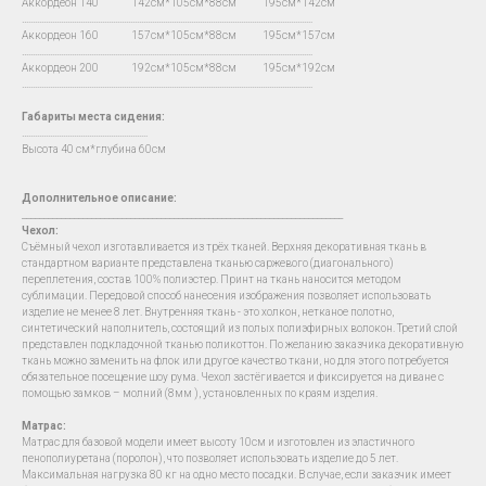
Аккордеон 140 142см*105см*88см 195см*142см
…...................................................................................................................................
Аккордеон 160 157см*105см*88см 195см*157см
…...................................................................................................................................
Аккордеон 200 192см*105см*88см 195см*192см
…...................................................................................................................................
Габариты места сидения:
….......................................................
Высота 40 см*глубина 60см
Дополнительное описание:
__________________________________________________________________________
Чехол
:
Съёмный чехол изготавливается из трёх тканей. Верхняя декоративная ткань в
стандартном варианте представлена тканью саржевого (диагонального)
переплетения, состав 100% полиэстер. Принт на ткань наносится методом
сублимации. Передовой способ нанесения изображения позволяет использовать
изделие не менее 8 лет. Внутренняя ткань - это холкон, нетканое полотно,
синтетический наполнитель, состоящий из полых полиэфирных волокон. Третий слой
представлен подкладочной тканью поликоттон. По желанию заказчика декоративную
ткань можно заменить на флок или другое качество ткани, но для этого потребуется
обязательное посещение шоу рума. Чехол застёгивается и фиксируется на диване с
помощью замков – молний (8мм ), установленных по краям изделия.
Матрас:
Матрас для базовой модели имеет высоту 10см и изготовлен из эластичного
пенополиуретана (поролон), что позволяет использовать изделие до 5 лет.
Максимальная нагрузка 80 кг на одно место посадки. В случае, если заказчик имеет