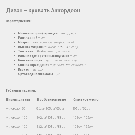
Диван – кровать Аккордеон
Характеристики:
__________________________________________________________________________
Механизм транформации
—
аккордеон
Раскладной
—
да
Матрас
—
пенополиуретана (поролон)
Высота матраса
—
10см/15см (на выбор)
Тип ткани
—
Выбирается при заказе
Наличие декоративных подушек
—
да
Бельевой ящик
—
дополнительная опция
Спинка ограждения
—
дополнительная опция
Каркас
—
металл
Ортопедические латы
—
да
Габариты изделий:
__________________________________________________________________________
Ширина дивана
В
собранном виде Спальное место
…...................................................................................................................................
Аккордеон 80 82см*105см*88см 195см*82см
…...................................................................................................................................
Аккордеон 100 102см*105см*88см 195см*102см
…...................................................................................................................................
Аккордеон 120 122см*105см*88см 195см*122см
…...................................................................................................................................