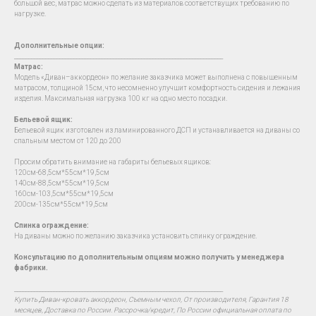
большой вес, матрас можно сделать из материалов соответствущих требованию по
нагрузке.
Дополнительные опции:
__________________________________________________________________________
Матрас:
Модель «Диван–аккордеон» по желание заказчика может выполнена с повышенным
матрасом, толщиной 15см, что несомненно улучшит комфортность сидения и лежания
изделия. Максимальная нагрузка 100 кг на одно место посадки.
Бельевой ящик:
Бельевой ящик изготовлен из ламинированного ДСП и устанавливается на диваны со
спальным местом от 120 до 200
Просим обратить внимание на габариты бельевых ящиков:
120см-68,5см*55см*19,5см
140см-88,5см*55см*19,5см
160см-103,5см*55см*19,5см
200см-135см*55см*19,5см
Спинка ограждение:
На диваны можно по желанию заказчика установить спинку ограждение.
Консультацию по дополнительным опциям можно получить у менеджера
фабрики.
__________________________________________________________________________
Купить Диван-кровать аккордеон, Съемным чехол, От производителя, Гарантия 18
месяцев, Доставка по России. Рассрочка/кредит, По России официальная оплата по