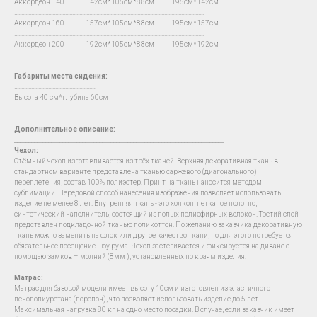
Аккордеон 140 142см*105см*88см 195см*142см
…...................................................................................................................................
Аккордеон 160 157см*105см*88см 195см*157см
…...................................................................................................................................
Аккордеон 200 192см*105см*88см 195см*192см
…...................................................................................................................................
Габариты места сидения:
….......................................................
Высота 40 см*глубина 60см
Дополнительное описание:
__________________________________________________________________________
Чехол:
Съёмный чехол изготавливается из трёх тканей. Верхняя декоративная ткань в
стандартном варианте представлена тканью саржевого (диагонального)
переплетения, состав 100% полиэстер. Принт на ткань наносится методом
сублимации. Передовой способ нанесения изображения позволяет использовать
изделие не менее 8 лет. Внутренняя ткань - это холкон, нетканое полотно,
синтетический наполнитель, состоящий из полых полиэфирных волокон. Третий слой
представлен подкладочной тканью поликоттон. По желанию заказчика декоративную
ткань можно заменить на флок или другое качество ткани, но для этого потребуется
обязательное посещение шоу рума. Чехол застёгивается и фиксируется на диване с
помощью замков – молний (8мм ), установленных по краям изделия.
Матрас:
Матрас для базовой модели имеет высоту 10см и изготовлен из эластичного
пенополиуретана (поролон), что позволяет использовать изделие до 5 лет.
Максимальная нагрузка 80 кг на одно место посадки. В случае, если заказчик имеет