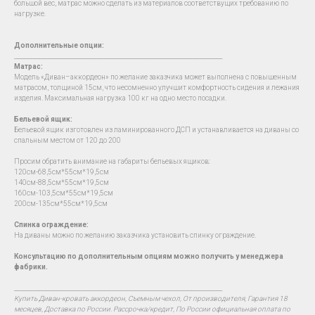
большой вес, матрас можно сделать из материалов соответствущих требованию по
нагрузке.
Дополнительные опции:
__________________________________________________________________________
Матрас:
Модель «Диван–аккордеон» по желание заказчика может выполнена с повышенным
матрасом, толщиной 15см, что несомненно улучшит комфортность сидения и лежания
изделия. Максимальная нагрузка 100 кг на одно место посадки.
Бельевой ящик:
Бельевой ящик изготовлен из ламинированного ДСП и устанавливается на диваны со
спальным местом от 120 до 200
Просим обратить внимание на габариты бельевых ящиков:
120см-68,5см*55см*19,5см
140см-88,5см*55см*19,5см
160см-103,5см*55см*19,5см
200см-135см*55см*19,5см
Спинка ограждение:
На диваны можно по желанию заказчика установить спинку ограждение.
Консультацию по дополнительным опциям можно получить у менеджера
фабрики.
__________________________________________________________________________
Купить Диван-кровать аккордеон, Съемным чехол, От производителя, Гарантия 18
месяцев, Доставка по России. Рассрочка/кредит, По России официальная оплата по