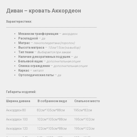
Диван – кровать Аккордеон
Характеристики:
__________________________________________________________________________
Механизм транформации
—
аккордеон
Раскладной
—
да
Матрас
—
пенополиуретана (поролон)
Высота матраса
—
10см/15см (на выбор)
Тип ткани
—
Выбирается при заказе
Наличие декоративных подушек
—
да
Бельевой ящик
—
дополнительная опция
Спинка ограждения
—
дополнительная опция
Каркас
—
металл
Ортопедические латы
—
да
Габариты изделий:
__________________________________________________________________________
Ширина дивана В собранном виде Спальное место
…...................................................................................................................................
Аккордеон 80 82см*105см*88см 195см*82см
…...................................................................................................................................
Аккордеон 100 102см*105см*88см 195см*102см
…...................................................................................................................................
Аккордеон 120 122см*105см*88см 195см*122см
…...................................................................................................................................