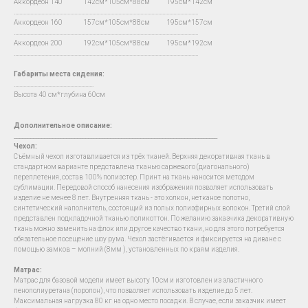
Аккордеон 140 142см*105см*88см 195см*142см
…...................................................................................................................................
Аккордеон 160 157см*105см*88см 195см*157см
…...................................................................................................................................
Аккордеон 200 192см*105см*88см 195см*192см
…...................................................................................................................................
Габариты места сидения:
….......................................................
Высота 40 см*глубина 60см
Дополнительное описание:
__________________________________________________________________________
Чехол
:
Съёмный чехол изготавливается из трёх тканей. Верхняя декоративная ткань в
стандартном варианте представлена тканью саржевого (диагонального)
переплетения, состав 100% полиэстер. Принт на ткань наносится методом
сублимации. Передовой способ нанесения изображения позволяет использовать
изделие не менее 8 лет. Внутренняя ткань - это холкон, нетканое полотно,
синтетический наполнитель, состоящий из полых полиэфирных волокон. Третий слой
представлен подкладочной тканью поликоттон. По желанию заказчика декоративную
ткань можно заменить на флок или другое качество ткани, но для этого потребуется
обязательное посещение шоу рума. Чехол застёгивается и фиксируется на диване с
помощью замков – молний (8мм ), установленных по краям изделия.
Матрас:
Матрас для базовой модели имеет высоту 10см и изготовлен из эластичного
пенополиуретана (поролон), что позволяет использовать изделие до 5 лет.
Максимальная нагрузка 80 кг на одно место посадки. В случае, если заказчик имеет