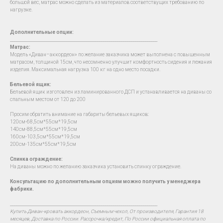
большой вес, матрас можно сделать из материалов соответствущих требованию по
нагрузке.
Дополнительные опции:
__________________________________________________________________________
Матрас:
Модель «Диван–аккордеон» по желание заказчика может выполнена с повышенным
матрасом, толщиной 15см, что несомненно улучшит комфортность сидения и лежания
изделия. Максимальная нагрузка 100 кг на одно место посадки.
Бельевой ящик:
Бельевой ящик изготовлен из ламинированного ДСП и устанавливается на диваны со
спальным местом от 120 до 200
Просим обратить внимание на габариты бельевых ящиков:
120см-68,5см*55см*19,5см
140см-88,5см*55см*19,5см
160см-103,5см*55см*19,5см
200см-135см*55см*19,5см
Спинка ограждение:
На диваны можно по желанию заказчика установить спинку ограждение.
Консультацию по дополнительным опциям можно получить у менеджера
фабрики.
__________________________________________________________________________
Купить Диван-кровать аккордеон, Съемным чехол, От производителя, Гарантия 18
месяцев, Доставка по России. Рассрочка/кредит, По России официальная оплата по