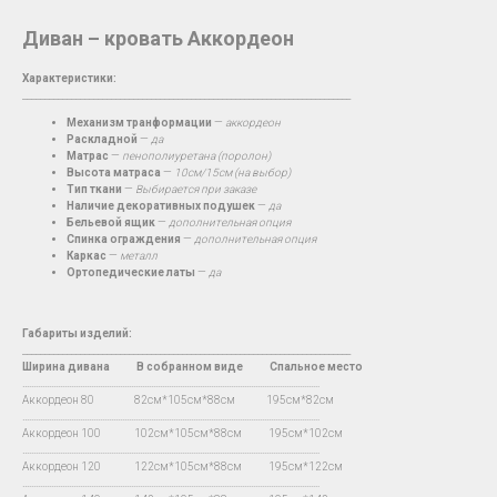
Диван – кровать Аккордеон
Характеристики:
__________________________________________________________________________
Механизм транформации
—
аккордеон
Раскладной
—
да
Матрас
—
пенополиуретана (поролон)
Высота матраса
—
10см/15см (на выбор)
Тип ткани
—
Выбирается при заказе
Наличие декоративных подушек
—
да
Бельевой ящик
—
дополнительная опция
Спинка ограждения
—
дополнительная опция
Каркас
—
металл
Ортопедические латы
—
да
Габариты изделий:
__________________________________________________________________________
Ширина дивана
В
собранном виде Спальное место
…...................................................................................................................................
Аккордеон 80 82см*105см*88см 195см*82см
…...................................................................................................................................
Аккордеон 100 102см*105см*88см 195см*102см
…...................................................................................................................................
Аккордеон 120 122см*105см*88см 195см*122см
…...................................................................................................................................