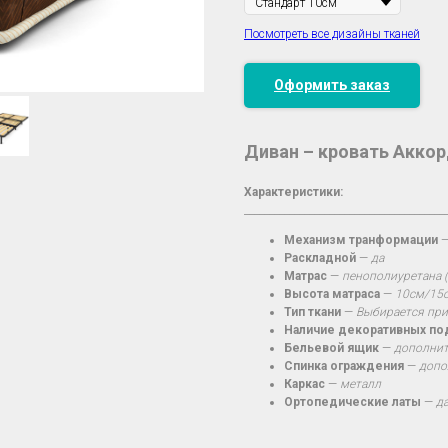
Посмотреть все дизайны тканей
Оформить заказ
Диван – кровать Акко
Характеристики:
________________________________________
Механизм транформации
Раскладной
—
да
Матрас
—
пенополиуретана 
Высота матраса
—
10см/15с
Тип ткани
—
Выбирается при
Наличие декоративных п
Бельевой ящик
—
дополнит
Спинка ограждения
—
допо
Каркас
—
металл
Ортопедические латы
—
д