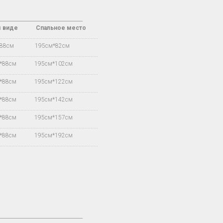
__________________________________
м виде Спальное место
.................................................................
*88см 195см*82см
.................................................................
м*88см 195см*102см
.................................................................
м*88см 195см*122см
.................................................................
м*88см 195см*142см
.................................................................
м*88см 195см*157см
.................................................................
м*88см 195см*192см
.................................................................
__________________________________