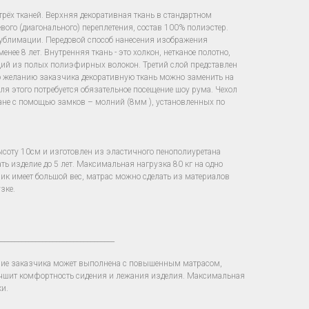
рёх тканей. Верхняя декоративная ткань в стандартном
вого (диагонального) переплетения, состав 100% полиэстер.
сублимации. Передовой способ нанесения изображения
нее 8 лет. Внутренняя ткань - это холкон, нетканое полотно,
щий из полых полиэфирных волокон. Третий слой представлен
о желанию заказчика декоративную ткань можно заменить на
для этого потребуется обязательное посещение шоу рума. Чехол
ване с помощью замков – молний (8мм ), установленных по
ысоту 10см и изготовлен из эластичного пенополиуретана
ть изделие до 5 лет. Максимальная нагрузка 80 кг на одно
зчик имеет большой вес, матрас можно сделать из материалов
зке.
__________________________________
ние заказчика может выполнена с повышенным матрасом,
учшит комфортность сидения и лежания изделия. Максимальная
ки.