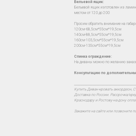
Бельевой ящик:
Бельевой ящик изготовлен из лами
местом от 120 до 200
Просим обратить внимание на габар
120см-68,5см*55см*19,5см
140см-88,5см*55см*19,5см
160см-103,5см*55см*19,5см
200см-135см*55см*19,5см
Спинка ограждение:
На диваны можно по желанию заказч
Консультацию по дополнительны
________________________________________
Купить Диван-кровать аккордеон, С
Доставка по России. Рассрочка/кре
Краснодару и Ростову-на-дону опла
Закажите на сайте или позвоните п