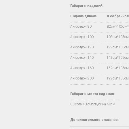
Габариты изделий:
________________________________________
Ширина дивана
В
собранно
…..................................................................
Аккордеон 80 82см*105см
…..................................................................
Аккордеон 100 102см*105с
…..................................................................
Аккордеон 120 122см*105с
…..................................................................
Аккордеон 140 142см*105с
…..................................................................
Аккордеон 160 157см*105с
…..................................................................
Аккордеон 200 192см*105с
…..................................................................
Габариты места сидения:
….......................................................
Высота 40 см*глубина 60см
Дополнительное описание:
________________________________________