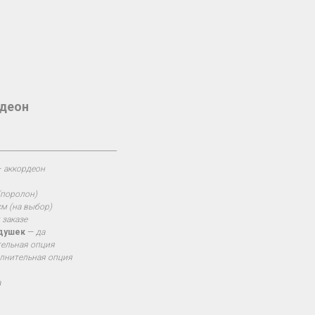
рдеон
__________________________________
—
аккордеон
(поролон)
м (на выбор)
 заказе
одушек
—
да
ельная опция
лнительная опция
а