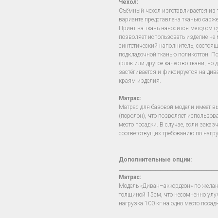
Чехол
:
Съёмный чехол изготавливается из т
варианте представлена тканью сарже
Принт на ткань наносится методом 
позволяет использовать изделие не ме
синтетический наполнитель, состоя
подкладочной тканью поликоттон. П
флок или другое качество ткани, но 
застёгивается и фиксируется на ди
краям изделия.
Матрас:
Матрас для базовой модели имеет в
(поролон), что позволяет использова
место посадки. В случае, если зака
соответствущих требованию по нагру
Дополнительные опции:
________________________________________
Матрас:
Модель «Диван–аккордеон» по жела
толщиной 15см, что несомненно ул
нагрузка 100 кг на одно место посад