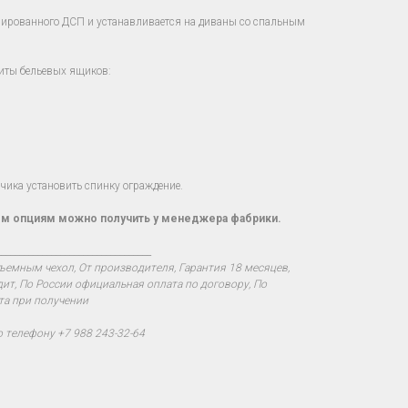
нированного ДСП и устанавливается на диваны со спальным
иты бельевых ящиков:
ика установить спинку ограждение.
м опциям можно получить у менеджера фабрики.
__________________________________
ъемным чехол, От производителя, Гарантия 18 месяцев,
дит, По России официальная оплата по договору, По
та при получении
о телефону +7 988 243-32-64