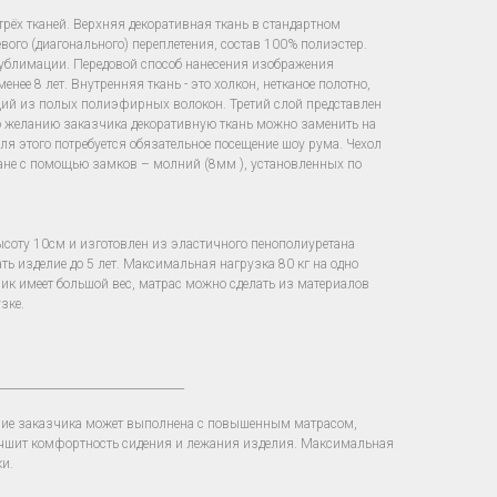
рёх тканей. Верхняя декоративная ткань в стандартном
вого (диагонального) переплетения, состав 100% полиэстер.
сублимации. Передовой способ нанесения изображения
нее 8 лет. Внутренняя ткань - это холкон, нетканое полотно,
щий из полых полиэфирных волокон. Третий слой представлен
о желанию заказчика декоративную ткань можно заменить на
для этого потребуется обязательное посещение шоу рума. Чехол
ване с помощью замков – молний (8мм ), установленных по
ысоту 10см и изготовлен из эластичного пенополиуретана
ть изделие до 5 лет. Максимальная нагрузка 80 кг на одно
зчик имеет большой вес, матрас можно сделать из материалов
зке.
__________________________________
ние заказчика может выполнена с повышенным матрасом,
учшит комфортность сидения и лежания изделия. Максимальная
ки.