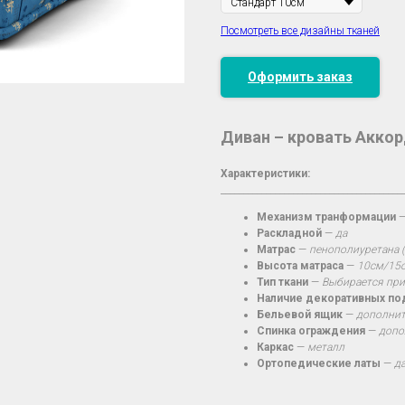
Посмотреть все дизайны тканей
Оформить заказ
Диван – кровать Акко
Характеристики:
________________________________________
Механизм транформации
Раскладной
—
да
Матрас
—
пенополиуретана 
Высота матраса
—
10см/15с
Тип ткани
—
Выбирается при
Наличие декоративных п
Бельевой ящик
—
дополнит
Спинка ограждения
—
допо
Каркас
—
металл
Ортопедические латы
—
д