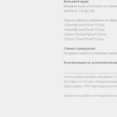
Бельевой ящик:
Бельевой ящик изготовлен из лами
местом от 120 до 200
Просим обратить внимание на габар
120см-68,5см*55см*19,5см
140см-88,5см*55см*19,5см
160см-103,5см*55см*19,5см
200см-135см*55см*19,5см
Спинка ограждение:
На диваны можно по желанию заказч
Консультацию по дополнительны
________________________________________
Купить Диван-кровать аккордеон, С
Доставка по России. Рассрочка/кре
Краснодару и Ростову-на-дону опла
Закажите на сайте или позвоните п