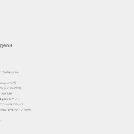
рдеон
__________________________________
—
аккордеон
(поролон)
м (на выбор)
 заказе
одушек
—
да
ельная опция
лнительная опция
а