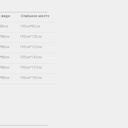
__________________________________
м виде Спальное место
.................................................................
*88см 195см*82см
.................................................................
м*88см 195см*102см
.................................................................
м*88см 195см*122см
.................................................................
м*88см 195см*142см
.................................................................
м*88см 195см*157см
.................................................................
м*88см 195см*192см
.................................................................
__________________________________