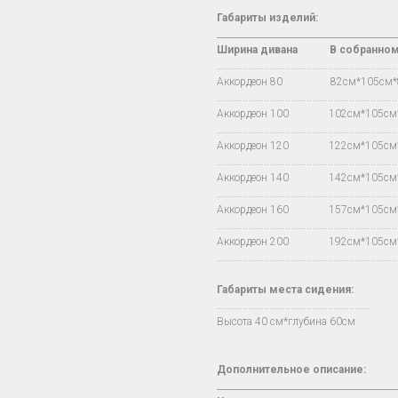
Габариты изделий:
________________________________________
Ширина дивана
В
собранно
…..................................................................
Аккордеон 80 82см*105см
…..................................................................
Аккордеон 100 102см*105с
…..................................................................
Аккордеон 120 122см*105с
…..................................................................
Аккордеон 140 142см*105с
…..................................................................
Аккордеон 160 157см*105с
…..................................................................
Аккордеон 200 192см*105с
…..................................................................
Габариты места сидения:
….......................................................
Высота 40 см*глубина 60см
Дополнительное описание:
________________________________________