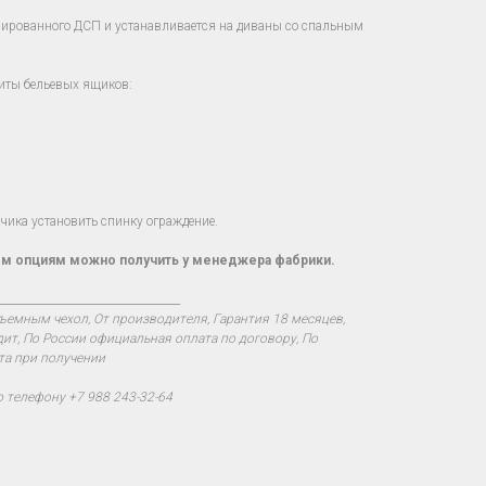
нированного ДСП и устанавливается на диваны со спальным
иты бельевых ящиков:
ика установить спинку ограждение.
м опциям можно получить у менеджера фабрики.
__________________________________
ъемным чехол, От производителя, Гарантия 18 месяцев,
дит, По России официальная оплата по договору, По
та при получении
о телефону +7 988 243-32-64