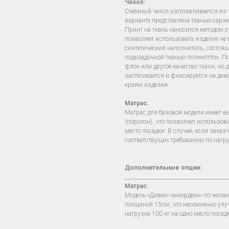
Чехол
:
Съёмный чехол изготавливается из т
варианте представлена тканью сарже
Принт на ткань наносится методом 
позволяет использовать изделие не ме
синтетический наполнитель, состоя
подкладочной тканью поликоттон. П
флок или другое качество ткани, но 
застёгивается и фиксируется на ди
краям изделия.
Матрас:
Матрас для базовой модели имеет в
(поролон), что позволяет использова
место посадки. В случае, если зака
соответствущих требованию по нагру
Дополнительные опции:
________________________________________
Матрас:
Модель «Диван–аккордеон» по жела
толщиной 15см, что несомненно ул
нагрузка 100 кг на одно место посад